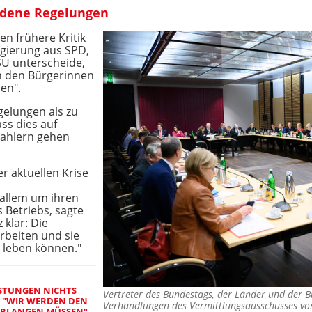
edene Regelungen
en frühere Kritik
gierung aus SPD,
U unterscheide,
on den Bürgerinnen
en".
gelungen als zu
ss dies auf
zahlern gehen
r aktuellen Krise
 allem um ihren
s Betriebs, sagte
 klar: Die
rbeiten und sie
g leben können."
ASTUNGEN NICHTS
Vertreter des Bundestags, der Länder und der 
: "WIR WERDEN DEN
Verhandlungen des Vermittlungsausschusses vo
ERLANGEN MÜSSEN"