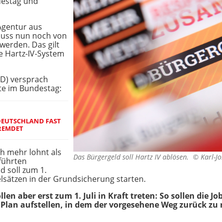
destag und
Agentur aus
muss nun noch von
werden. Das gilt
te Hartz-IV-System
PD) versprach
te im Bundestag:
EUTSCHLAND FAST
REMDET
ch mehr lohnt als
Das Bürgergeld soll Hartz IV ablösen. ©
Karl-J
führten
 soll zum 1.
lsätzen in der Grundsicherung starten.
len aber erst zum 1. Juli in Kraft treten: So sollen die 
Plan aufstellen, in dem der vorgesehene Weg zurück zu r