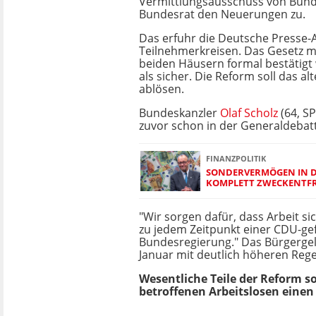
Vermittlungsausschuss von Bun
Bundesrat den Neuerungen zu.
Das erfuhr die Deutsche Presse-
Teilnehmerkreisen. Das Gesetz 
beiden Häusern formal bestätigt 
als sicher. Die Reform soll das al
ablösen.
Bundeskanzler
Olaf Scholz
(64, S
zuvor schon in der Generaldebat
FINANZPOLITIK
SONDERVERMÖGEN IN D
KOMPLETT ZWECKENTF
"Wir sorgen dafür, dass Arbeit si
zu jedem Zeitpunkt einer CDU-ge
Bundesregierung." Das Bürgergeld
Januar mit deutlich höheren Rege
Wesentliche Teile der Reform sol
betroffenen Arbeitslosen einen 