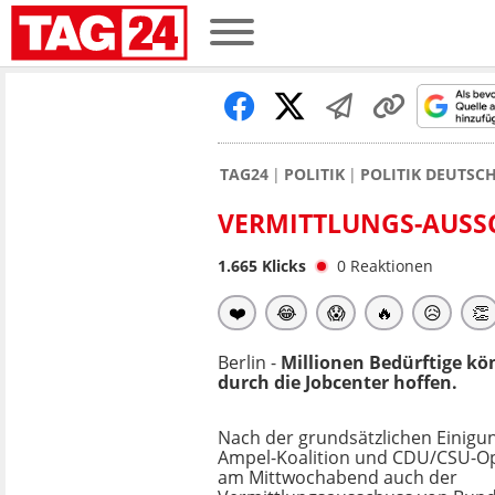
TAG24
POLITIK
POLITIK DEUTSC
VERMITTLUNGS-AUSS
1.665
Klicks
0
Reaktionen
❤️
😂
😱
🔥
😥
👏
Berlin -
Millionen Bedürftige kö
durch die Jobcenter hoffen.
Nach der grundsätzlichen Einigu
Ampel-Koalition und CDU/CSU-O
am Mittwochabend auch der