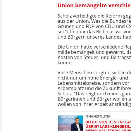
Union bemängelte verschi
Scholz verteidigte die Reform geg
aus der Union. Was die Bundesre
Grünen und FDP von CDU und CS
sei "offenbar das Bild, das wir v
und Bürgern unseres Landes hab
Die Union hatte verschiedene Re
milde bemängelt und gewarnt, da
Kosten von Steuer- und Beitrags
könne.
Viele Menschen sorgten sich in de
nicht nur um hohe Energie- und
Lebensmittelpreise, sondern vor
Arbeitsplatz und die Zukunft ihre
Scholz. "Das zeigt doch eines ganz
Bürgerinnen und Bürger wollen a
wollen von ihrer Arbeit anständi
FINANZPOLITIK
BLEIBT VON DEN ENTL
ÜBRIG? LARS KLINGBEIL
MENSCHEN ETWAS ABV