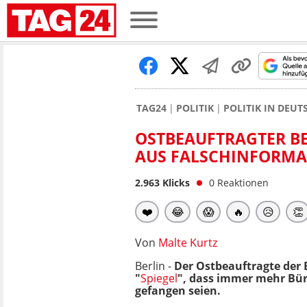
TAG24
POLITIK
POLITIK IN DEU
OSTBEAUFTRAGTER BE
AUS FALSCHINFORMA
2.963
Klicks
0
Reaktionen
❤️
😂
😱
🔥
😥
👏
Von
Malte Kurtz
Berlin -
Der Ostbeauftragte der 
"
Spiegel
", dass immer mehr Bür
gefangen seien.