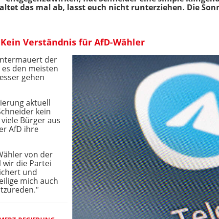
ltet das mal ab, lasst euch nicht runterziehen. Die Son
 Kein Verständnis für AfD-Wähler
untermauert der
s es den meisten
besser gehen
ierung aktuell
Schneider kein
viele Bürger aus
er AfD ihre
 Wähler von der
wir die Partei
sichert und
eteilige mich auch
htzureden."