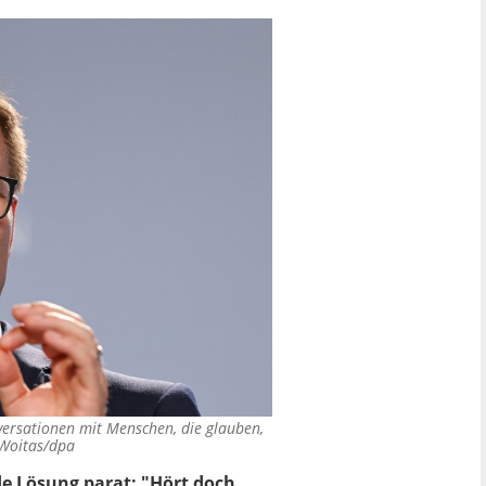
nversationen mit Menschen, die glauben,
 Woitas/dpa
e Lösung parat: "Hört doch