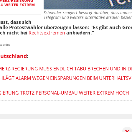
 MERZ-REGIERUNG
U WEITER EXTREM
Schneider reagiert besorgt darüber, dass imme
Telegram und weitere alternative Medien bezi
sst, dass sich
lle Protestwähler überzeugen lassen: "Es gibt auch Gr
ch nicht bei
Rechtsextremen
anbiedern."
itas/dpa
eutschland
:
 MERZ-REGIERUNG MUSS ENDLICH TABU BRECHEN UND IN 
HLÄGT ALARM WEGEN EINSPARUNGEN BEIM UNTERHALTSV
EGIERUNG TROTZ PERSONAL-UMBAU WEITER EXTREM HOCH