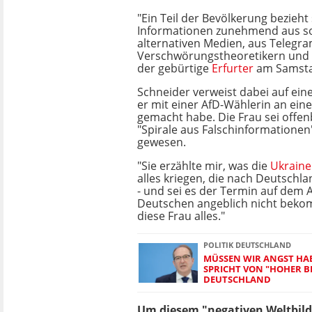
"Ein Teil der Bevölkerung bezieht
Informationen zunehmend aus 
alternativen Medien, aus Telegr
Verschwörungstheoretikern und H
der gebürtige
Erfurter
am Samsta
Schneider verweist dabei auf ein
er mit einer AfD-Wählerin an ein
gemacht habe. Die Frau sei offen
"Spirale aus Falschinformationen
gewesen.
"Sie erzählte mir, was die
Ukraine
alles kriegen, die nach Deutschla
- und sei es der Termin auf dem 
Deutschen angeblich nicht beko
diese Frau alles."
POLITIK DEUTSCHLAND
MÜSSEN WIR ANGST HA
SPRICHT VON "HOHER 
DEUTSCHLAND
Um diesem "negativen Weltbild