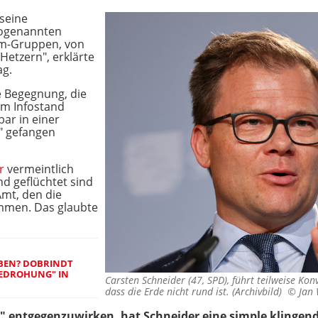
 seine
sogenannten
am-Gruppen, von
etzern", erklärte
g.
e Begegnung, die
em Infostand
bar in einer
" gefangen
r
vermeintlich
nd geflüchtet sind
Amt, den die
mmen. Das glaubte
BEN? DOBRINDT
BEDROHUNG" IN
Carsten Schneider (47, SPD), führt teilweise Ko
dass die Erde nicht rund ist. (Archivbild) ©
Jan
" entgegenzuwirken, hat Schneider eine simple klingend