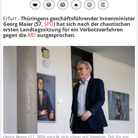
❤️
😂
😱
🔥
😥
👏
Erfurt -
Thüringens geschäftsführender Innenminister
Georg Maier (57,
SPD
) hat sich nach der chaotischen
ersten Landtagssitzung für ein Verbotsverfahren
gegen die
AfD
ausgesprochen.
Georg Maier (57, SPD) spricht sich schon seit längerer Zeit für ein