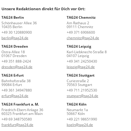
Unsere Redaktionen direkt für Dich vor Ort:
TAG24 Berlin
TAG24 Chemnitz
Schönhauser Allee 36
Am Rathaus 2
10435 Berlin
09111 Chemnitz
+49 30 120880900
+49 371 6906600
berlin@tag24.de
chemnitz@tag24.de
TAG24 Dresden
TAG24 Leipzig
Ostra-Allee 18
Karl-Liebknecht-Straße 8
01067 Dresden
04107 Leipzig
+49 351 888-2424
+49 341 24250430
dresden@tag24.de
leipzig@tag24.de
TAG24 Erfurt
TAG24 Stuttgart
Bahnhofstraße 38
Curiestraße 2
99084 Erfurt
70563 Stuttgart
+49 361 34947880
+49 711 21952530
erfurt@tag24.de
stuttgart@tag24.de
TAG24 Frankfurt a. M.
TAG24 Köln
Friedrich-Ebert-Anlage 36
Neumarkt 1a
60325 Frankfurt am Main
50667 Köln
+49 69 348750580
+49 221 98651990
frankfurt@tag24.de
koeln@tag24.de