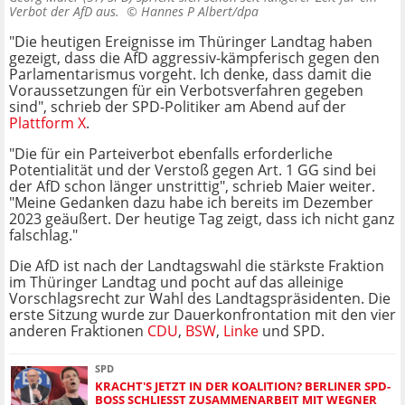
Verbot der AfD aus. ©
Hannes P Albert/dpa
"Die heutigen Ereignisse im Thüringer Landtag haben
gezeigt, dass die AfD aggressiv-kämpferisch gegen den
Parlamentarismus vorgeht. Ich denke, dass damit die
Voraussetzungen für ein Verbotsverfahren gegeben
sind", schrieb der SPD-Politiker am Abend auf der
Plattform X
.
"Die für ein Parteiverbot ebenfalls erforderliche
Potentialität und der Verstoß gegen Art. 1 GG sind bei
der AfD schon länger unstrittig", schrieb Maier weiter.
"Meine Gedanken dazu habe ich bereits im Dezember
2023 geäußert. Der heutige Tag zeigt, dass ich nicht ganz
falschlag."
Die AfD ist nach der Landtagswahl die stärkste Fraktion
im Thüringer Landtag und pocht auf das alleinige
Vorschlagsrecht zur Wahl des Landtagspräsidenten. Die
erste Sitzung wurde zur Dauerkonfrontation mit den vier
anderen Fraktionen
CDU
,
BSW
,
Linke
und SPD.
SPD
KRACHT'S JETZT IN DER KOALITION? BERLINER SPD-
BOSS SCHLIESST ZUSAMMENARBEIT MIT WEGNER N