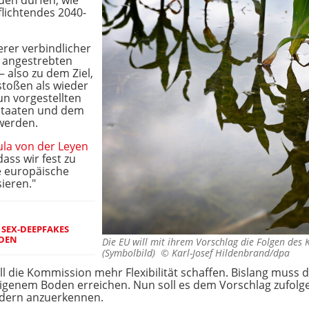
den dürfen, wie
flichtendes 2040-
erer verbindlicher
 angestrebten
– also zu dem Ziel,
toßen als wieder
n vorgestellten
Staaten und dem
werden.
la von der Leyen
dass wir fest zu
e europäische
ieren."
SEX-DEEPFAKES
RDEN
Die EU will mit ihrem Vorschlag die Folgen de
(Symbolbild) ©
Karl-Josef Hildenbrand/dpa
ill die Kommission mehr Flexibilität schaffen. Bislang muss 
genem Boden erreichen. Nun soll es dem Vorschlag zufolg
ändern anzuerkennen.