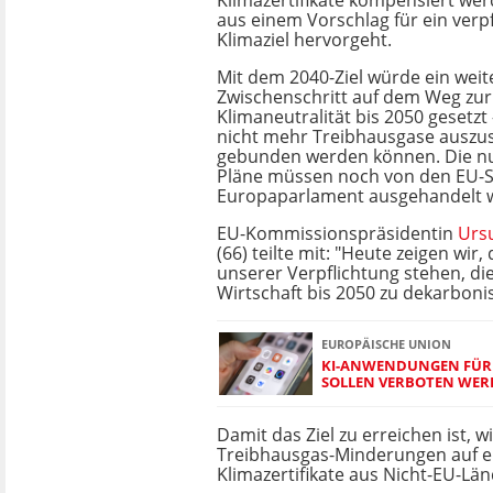
Klimazertifikate kompensiert wer
aus einem Vorschlag für ein verp
Klimaziel hervorgeht.
Mit dem 2040-Ziel würde ein weit
Zwischenschritt auf dem Weg zur
Klimaneutralität bis 2050 gesetzt 
nicht mehr Treibhausgase auszus
gebunden werden können. Die nu
Pläne müssen noch von den EU-
Europaparlament ausgehandelt 
EU-Kommissionspräsidentin
Ursu
(66) teilte mit: "Heute zeigen wir, 
unserer Verpflichtung stehen, di
Wirtschaft bis 2050 zu dekarbonis
EUROPÄISCHE UNION
KI-ANWENDUNGEN FÜR 
SOLLEN VERBOTEN WE
Damit das Ziel zu erreichen ist, w
Treibhausgas-Minderungen auf ei
Klimazertifikate aus Nicht-EU-L