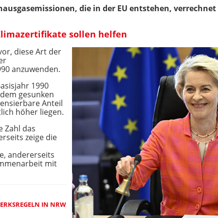
hausgasemissionen, die in der EU entstehen, verrechnet
Klimazertifikate sollen helfen
or, diese Art der
er
990 anzuwenden.
Basisjahr 1990
itdem gesunken
ensierbare Anteil
ich höher liegen.
e Zahl das
rseits zeige die
, andererseits
ammenarbeit mit
ERKSREGELN IN NRW