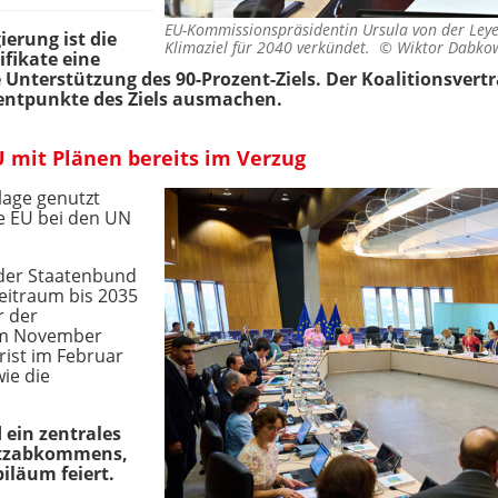
EU-Kommissionspräsidentin Ursula von der Leye
erung ist die
Klimaziel für 2040 verkündet. ©
Wiktor Dabko
fikate eine
 Unterstützung des 90-Prozent-Ziels. Der Koalitionsvert
zentpunkte des Ziels ausmachen.
 mit Plänen bereits im Verzug
lage genutzt
ie EU bei den UN
der Staatenbund
eitraum bis 2035
r der
 im November
rist im Februar
ie die
 ein zentrales
utzabkommens,
biläum feiert.