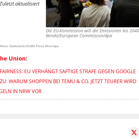
uletzt aktualisiert
Die EU-Kommission will die Emissionen bis 204
Bendo/European Commission/dpa
, Wiktor Dabkowski/ZUMA Press Wire/dpa
che Union
:
FAIRNESS: EU VERHÄNGT SAFTIGE STRAFE GEGEN GOOGLE
 ZU: WARUM SHOPPEN BEI TEMU & CO. JETZT TEURER WIRD
ELN IN NRW VOR