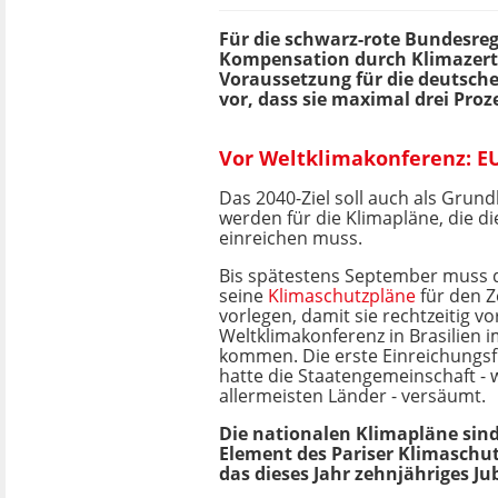
Für die schwarz-rote Bundesregi
Kompensation durch Klimazerti
Voraussetzung für die deutsche
vor, dass sie maximal drei Pro
Vor Weltklimakonferenz: EU
Das 2040-Ziel soll auch als Grund
werden für die Klimapläne, die d
einreichen muss.
Bis spätestens September muss 
seine
Klimaschutzpläne
für den Z
vorlegen, damit sie rechtzeitig vo
Weltklimakonferenz in Brasilien
kommen. Die erste Einreichungsf
hatte die Staatengemeinschaft - w
allermeisten Länder - versäumt.
Die nationalen Klimapläne sind
Element des Pariser Klimasch
das dieses Jahr zehnjähriges Ju