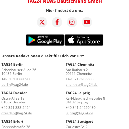
TAG24 NEWS Deutschland GmbH
Hier findest du uns:
Unsere Redaktionen direkt für Dich vor Ort:
TAG24 Berlin
TAG24 Chemnitz
Schönhauser Allee 36
Am Rathaus 2
10435 Berlin
09111 Chemnitz
+49 30 120880900
+49 371 6906600
berlin@tag24.de
chemnitz@tag24.de
TAG24 Dresden
TAG24 Leipzig
Ostra-Allee 18
Karl-Liebknecht-Straße 8
01067 Dresden
04107 Leipzig
+49 351 888-2424
+49 341 24250430
dresden@tag24.de
leipzig@tag24.de
TAG24 Erfurt
TAG24 Stuttgart
Bahnhofstraße 38
Curiestraße 2