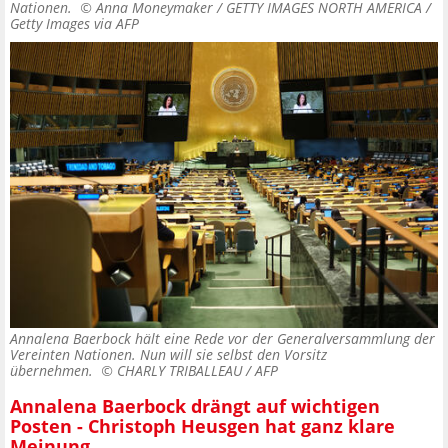
Nationen. ©
Anna Moneymaker / GETTY IMAGES NORTH AMERICA /
Getty Images via AFP
Annalena Baerbock hält eine Rede vor der Generalversammlung der
Vereinten Nationen. Nun will sie selbst den Vorsitz
übernehmen. ©
CHARLY TRIBALLEAU / AFP
Annalena Baerbock drängt auf wichtigen
Posten - Christoph Heusgen hat ganz klare
Meinung