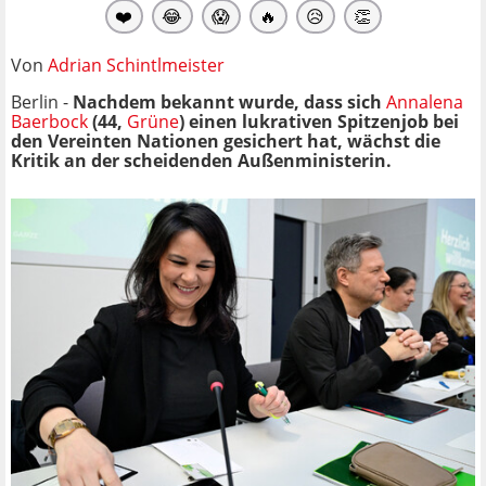
❤️
😂
😱
🔥
😥
👏
Von
Adrian Schintlmeister
Berlin -
Nachdem bekannt wurde, dass sich
Annalena
Baerbock
(44,
Grüne
) einen lukrativen Spitzenjob bei
den Vereinten Nationen gesichert hat, wächst die
Kritik an der scheidenden Außenministerin.