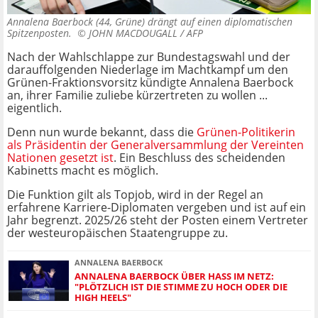
Annalena Baerbock (44, Grüne) drängt auf einen diplomatischen
Spitzenposten. ©
JOHN MACDOUGALL / AFP
Nach der Wahlschlappe zur Bundestagswahl und der
darauffolgenden Niederlage im Machtkampf um den
Grünen-Fraktionsvorsitz kündigte Annalena Baerbock
an, ihrer Familie zuliebe kürzertreten zu wollen ...
eigentlich.
Denn nun wurde bekannt, dass die
Grünen-Politikerin
als Präsidentin der Generalversammlung der Vereinten
Nationen gesetzt is
t
. Ein Beschluss des scheidenden
Kabinetts macht es möglich.
Die Funktion gilt als Topjob, wird in der Regel an
erfahrene Karriere-Diplomaten vergeben und ist auf ein
Jahr begrenzt. 2025/26 steht der Posten einem Vertreter
der westeuropäischen Staatengruppe zu.
ANNALENA BAERBOCK
ANNALENA BAERBOCK ÜBER HASS IM NETZ:
"PLÖTZLICH IST DIE STIMME ZU HOCH ODER DIE
HIGH HEELS"