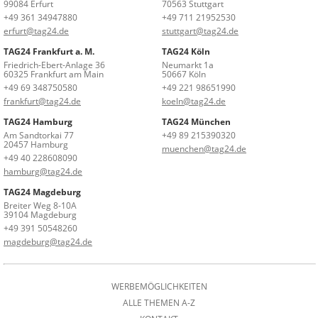
99084 Erfurt
70563 Stuttgart
+49 361 34947880
+49 711 21952530
erfurt@tag24.de
stuttgart@tag24.de
TAG24 Frankfurt a. M.
TAG24 Köln
Friedrich-Ebert-Anlage 36
Neumarkt 1a
60325 Frankfurt am Main
50667 Köln
+49 69 348750580
+49 221 98651990
frankfurt@tag24.de
koeln@tag24.de
TAG24 Hamburg
TAG24 München
Am Sandtorkai 77
+49 89 215390320
20457 Hamburg
muenchen@tag24.de
+49 40 228608090
hamburg@tag24.de
TAG24 Magdeburg
Breiter Weg 8-10A
39104 Magdeburg
+49 391 50548260
magdeburg@tag24.de
WERBEMÖGLICHKEITEN
ALLE THEMEN A-Z