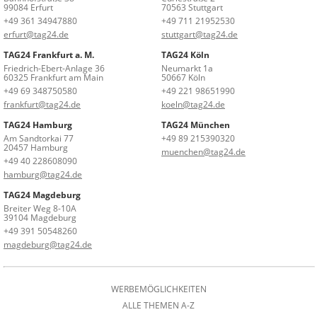
99084 Erfurt
70563 Stuttgart
+49 361 34947880
+49 711 21952530
erfurt@tag24.de
stuttgart@tag24.de
TAG24 Frankfurt a. M.
TAG24 Köln
Friedrich-Ebert-Anlage 36
Neumarkt 1a
60325 Frankfurt am Main
50667 Köln
+49 69 348750580
+49 221 98651990
frankfurt@tag24.de
koeln@tag24.de
TAG24 Hamburg
TAG24 München
Am Sandtorkai 77
+49 89 215390320
20457 Hamburg
muenchen@tag24.de
+49 40 228608090
hamburg@tag24.de
TAG24 Magdeburg
Breiter Weg 8-10A
39104 Magdeburg
+49 391 50548260
magdeburg@tag24.de
WERBEMÖGLICHKEITEN
ALLE THEMEN A-Z