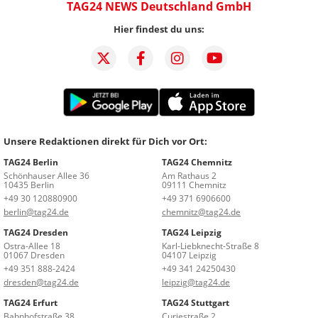
TAG24 NEWS Deutschland GmbH
Hier findest du uns:
Unsere Redaktionen direkt für Dich vor Ort:
TAG24 Berlin
TAG24 Chemnitz
Schönhauser Allee 36
Am Rathaus 2
10435 Berlin
09111 Chemnitz
+49 30 120880900
+49 371 6906600
berlin@tag24.de
chemnitz@tag24.de
TAG24 Dresden
TAG24 Leipzig
Ostra-Allee 18
Karl-Liebknecht-Straße 8
01067 Dresden
04107 Leipzig
+49 351 888-2424
+49 341 24250430
dresden@tag24.de
leipzig@tag24.de
TAG24 Erfurt
TAG24 Stuttgart
Bahnhofstraße 38
Curiestraße 2