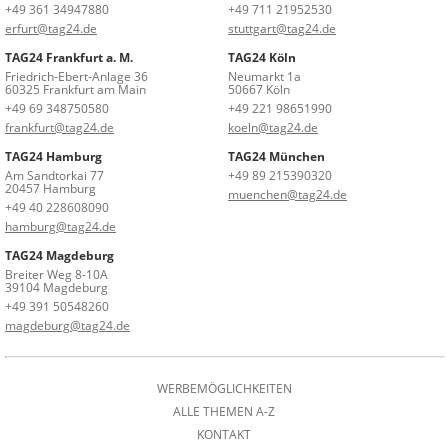
+49 361 34947880
+49 711 21952530
erfurt@tag24.de
stuttgart@tag24.de
TAG24 Frankfurt a. M.
TAG24 Köln
Friedrich-Ebert-Anlage 36
Neumarkt 1a
60325 Frankfurt am Main
50667 Köln
+49 69 348750580
+49 221 98651990
frankfurt@tag24.de
koeln@tag24.de
TAG24 Hamburg
TAG24 München
Am Sandtorkai 77
+49 89 215390320
20457 Hamburg
muenchen@tag24.de
+49 40 228608090
hamburg@tag24.de
TAG24 Magdeburg
Breiter Weg 8-10A
39104 Magdeburg
+49 391 50548260
magdeburg@tag24.de
WERBEMÖGLICHKEITEN
ALLE THEMEN A-Z
KONTAKT