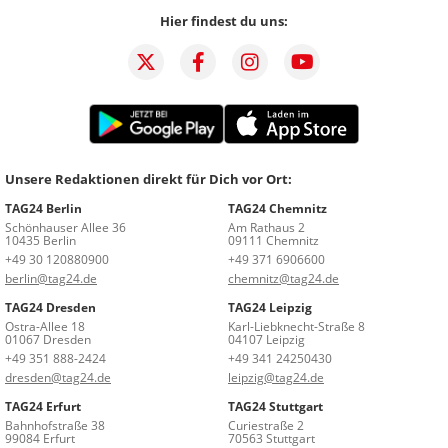
Hier findest du uns:
Unsere Redaktionen direkt für Dich vor Ort:
TAG24 Berlin
TAG24 Chemnitz
Schönhauser Allee 36
Am Rathaus 2
10435 Berlin
09111 Chemnitz
+49 30 120880900
+49 371 6906600
berlin@tag24.de
chemnitz@tag24.de
TAG24 Dresden
TAG24 Leipzig
Ostra-Allee 18
Karl-Liebknecht-Straße 8
01067 Dresden
04107 Leipzig
+49 351 888-2424
+49 341 24250430
dresden@tag24.de
leipzig@tag24.de
TAG24 Erfurt
TAG24 Stuttgart
Bahnhofstraße 38
Curiestraße 2
99084 Erfurt
70563 Stuttgart