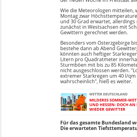
der neuen Woche im Freistaat all
Wie die Meteorologen mitteilen,
Montag zwar Höchsttemperature
und 30 Grad erwartet, allerdings
zunächst in Westsachsen mit Sc
Gewittern gerechnet werden.
Besonders vom Osterzgebirge bis 
bestehe dann ab Abend Gewitter
könnten auch heftiger Starkregen
Litern pro Quadratmeter innerhal
Sturmböen mit bis zu 85 Kilomet
nicht ausgeschlossen werden. "Lo
extremer Starkregen um 40 l/qm 
wahrscheinlich", hieß es weiter.
WETTER DEUTSCHLAND
MILDERES SOMMER-WET
UND HESSEN: DOCH AN
WIEDER GEWITTER
Für das gesamte Bundesland wer
Die erwarteten Tiefsttemperatu