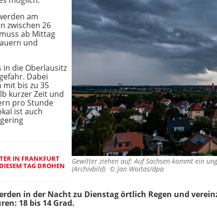
es möglich.
 werden am
n zwischen 26
 muss ab Mittag
hauern und
in die Oberlausitz
gefahr. Dabei
 mit bis zu 35
b kurzer Zeit und
ern pro Stunde
kal ist auch
gering
TER IN FRANKFURT
Gewitter ziehen auf: Auf Sachsen kommt ein ung
 DIESEM TAG DROHEN
(Archivbild) ©
Jan Woitas/dpa
den in der Nacht zu Dienstag örtlich Regen und vereinz
ren: 18 bis 14 Grad.