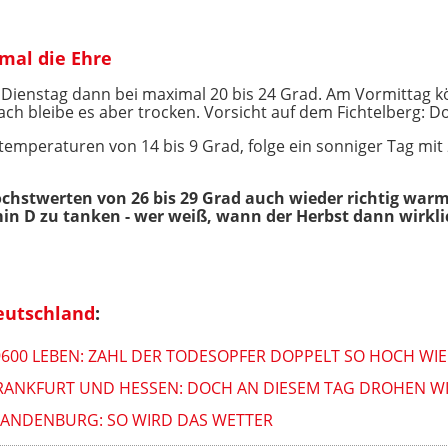
mal die Ehre
r Dienstag dann bei maximal 20 bis 24 Grad. Am Vormittag k
h bleibe es aber trocken. Vorsicht auf dem Fichtelberg: Do
sttemperaturen von 14 bis 9 Grad, folge ein sonniger Tag mi
chstwerten von 26 bis 29 Grad auch wieder richtig warm
min D zu tanken - wer weiß, wann der Herbst dann wirk
eutschland
:
9600 LEBEN: ZAHL DER TODESOPFER DOPPELT SO HOCH W
RANKFURT UND HESSEN: DOCH AN DIESEM TAG DROHEN W
RANDENBURG: SO WIRD DAS WETTER