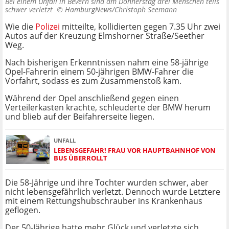
Bei einem Unfall in Bevern sind am Donnerstag drei Menschen teils
schwer verletzt ©
HamburgNews/Christoph Seemann
Wie die
Polizei
mitteilte, kollidierten gegen 7.35 Uhr zwei
Autos auf der Kreuzung Elmshorner Straße/Seether
Weg.
Nach bisherigen Erkenntnissen nahm eine 58-jährige
Opel-Fahrerin einem 50-jährigen BMW-Fahrer die
Vorfahrt, sodass es zum Zusammenstoß kam.
Während der Opel anschließend gegen einen
Verteilerkasten krachte, schleuderte der BMW herum
und blieb auf der Beifahrerseite liegen.
UNFALL
LEBENSGEFAHR! FRAU VOR HAUPTBAHNHOF VON
BUS ÜBERROLLT
Die 58-Jährige und ihre Tochter wurden schwer, aber
nicht lebensgefährlich verletzt. Dennoch wurde Letztere
mit einem Rettungshubschrauber ins Krankenhaus
geflogen.
Der 50-Jährige hatte mehr Glück und verletzte sich