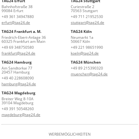
TAG24 Erfurt
TAG24 Stuttgart
Bahnhofstraße 38
Curiestraße 2
99084 Erfurt
70563 Stuttgart
+49 361 34947880
+49 711 21952530
erfurt@tag24.de
stuttgart@tag24.de
TAG24 Frankfurt a. M.
TAG24 Köln
Friedrich-Ebert-Anlage 36
Neumarkt 1a
60325 Frankfurt am Main
50667 Köln
+49 69 348750580
+49 221 98651990
frankfurt@tag24.de
koeln@tag24.de
TAG24 Hamburg
TAG24 München
Am Sandtorkai 77
+49 89 215390320
20457 Hamburg
muenchen@tag24.de
+49 40 228608090
hamburg@tag24.de
TAG24 Magdeburg
Breiter Weg 8-10A
39104 Magdeburg
+49 391 50548260
magdeburg@tag24.de
WERBEMÖGLICHKEITEN