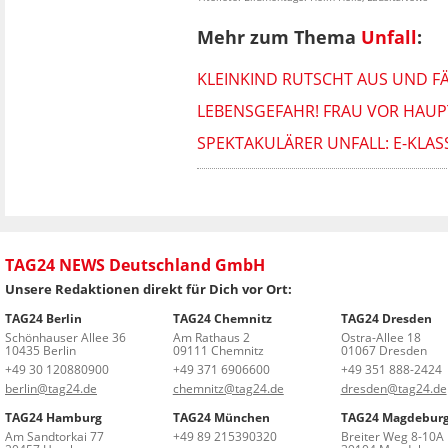
Mehr zum Thema
Unfall
:
KLEINKIND RUTSCHT AUS UND F
LEBENSGEFAHR! FRAU VOR HAU
SPEKTAKULÄRER UNFALL: E-KLA
TAG24 NEWS Deutschland GmbH
Unsere Redaktionen direkt für Dich vor Ort:
TAG24 Berlin
TAG24 Chemnitz
TAG24 Dresden
Schönhauser Allee 36
Am Rathaus 2
Ostra-Allee 18
10435 Berlin
09111 Chemnitz
01067 Dresden
+49 30 120880900
+49 371 6906600
+49 351 888-2424
berlin@tag24.de
chemnitz@tag24.de
dresden@tag24.de
TAG24 Hamburg
TAG24 München
TAG24 Magdebur
Am Sandtorkai 77
+49 89 215390320
Breiter Weg 8-10A