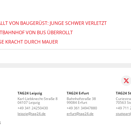
ÄLLT VON BAUGERÜST: JUNGE SCHWER VERLETZT
PTBAHNHOF VON BUS ÜBERROLLT
SSE KRACHT DURCH MAUER
TAG24 Leipzig
TAG24 Erfurt
TAG24 St
Karl-Liebknecht-Straße 8
Bahnhofstraße 38
Curiestr
04107 Leipzig
99084 Erfurt
70563 Stu
+49 341 24250430
+49 361 34947880
+49 711 
leipzig@tag24.de
erfurt@tag24.de
stuttgar
g