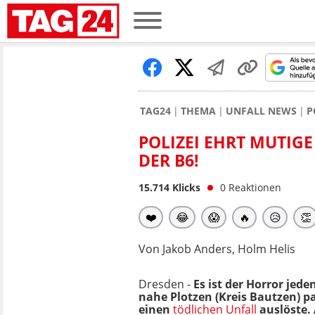
TAG24
THEMA
UNFALL NEWS
P
POLIZEI EHRT MUTIG
DER B6!
15.714
Klicks
0
Reaktionen
❤️
😂
😱
🔥
😥
👏
Von Jakob Anders, Holm Helis
Dresden -
Es ist der Horror jed
nahe Plotzen (Kreis Bautzen) p
einen
tödlichen Unfall
auslöste. 