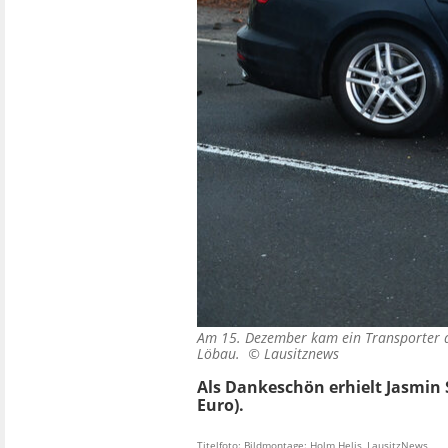
Am 15. Dezember kam ein Transporter au
Löbau. ©
Lausitznews
Als Dankeschön erhielt Jasmin
Euro).
Titelfoto: Bildmontage: Holm Helis, LausitzNews