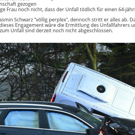
enschaft gezogen
ige Frau noch nicht, dass der Unfall tödlich für einen 64-jäh
smin Schwarz "völlig perplex", dennoch stritt er alles ab. Da
 dieses Engagement wäre die Ermittlung des Unfallfahrers 
 zum Unfall sind derzeit noch nicht abgeschlossen.