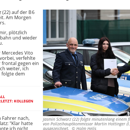
(22) auf der B 6
eit. Am Morgen
rs.
ir, plötzlich
rbahn und wieder
u.
r Mercedes Vito
orbei, verfehlte
r frontal gegen ein
ch weiter, ich
d folgte dem
ALL
LETZT: KOLLEGEN
m Fahrer nach,
Jasmin Schwarz (22) folgte minutenlang einem f
atz: "Klar hatte
von Polizeihauptkommissar Martin Hottinger (l.
nte ich nicht
ausgezeichnet. ©
Holm Helis