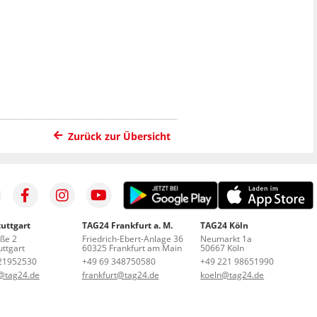
Zurück zur Übersicht
uttgart
TAG24 Frankfurt a. M.
TAG24 Köln
aße 2
Friedrich-Ebert-Anlage 36
Neumarkt 1a
ttgart
60325 Frankfurt am Main
50667 Köln
21952530
+49 69 348750580
+49 221 98651990
t@tag24.de
frankfurt@tag24.de
koeln@tag24.de