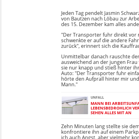
Jeden Tag pendelt Jasmin Schwarz 
von Bautzen nach Löbau zur Arb
des 15. Dezember kam alles ande
"Der Transporter fuhr direkt vor m
schwenkte er auf die andere Fah
zurück", erinnert sich die Kauffra
Unmittelbar danach rauschte de
ausweichend an der jungen Frau v
sie nur knapp und stieß hinter ih
Auto: "Der Transporter fuhr einfa
hörte den Aufprall hinter mir un
Mann."
UNFALL
MANN BEI ARBEITSUNF
LEBENSBEDROHLICH VER
SEHEN ALLES MIT AN
Zehn Minuten lang stellte sie de
konfrontiere ihn auf einem Parkpl
ich auch Angst, aber vielmehr kon