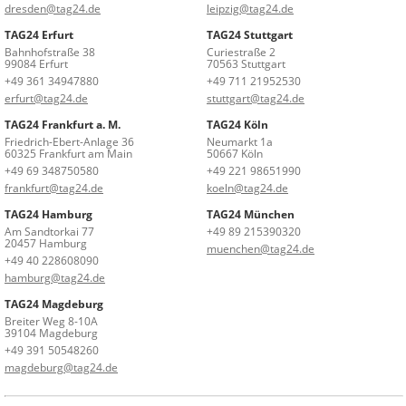
dresden@tag24.de
leipzig@tag24.de
TAG24 Erfurt
TAG24 Stuttgart
Bahnhofstraße 38
Curiestraße 2
99084 Erfurt
70563 Stuttgart
+49 361 34947880
+49 711 21952530
erfurt@tag24.de
stuttgart@tag24.de
TAG24 Frankfurt a. M.
TAG24 Köln
Friedrich-Ebert-Anlage 36
Neumarkt 1a
60325 Frankfurt am Main
50667 Köln
+49 69 348750580
+49 221 98651990
frankfurt@tag24.de
koeln@tag24.de
TAG24 Hamburg
TAG24 München
Am Sandtorkai 77
+49 89 215390320
20457 Hamburg
muenchen@tag24.de
+49 40 228608090
hamburg@tag24.de
TAG24 Magdeburg
Breiter Weg 8-10A
39104 Magdeburg
+49 391 50548260
magdeburg@tag24.de