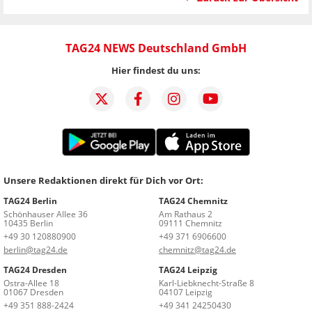
TAG24 NEWS Deutschland GmbH
Hier findest du uns:
Unsere Redaktionen direkt für Dich vor Ort:
TAG24 Berlin
TAG24 Chemnitz
Schönhauser Allee 36
Am Rathaus 2
10435 Berlin
09111 Chemnitz
+49 30 120880900
+49 371 6906600
berlin@tag24.de
chemnitz@tag24.de
TAG24 Dresden
TAG24 Leipzig
Ostra-Allee 18
Karl-Liebknecht-Straße 8
01067 Dresden
04107 Leipzig
+49 351 888-2424
+49 341 24250430