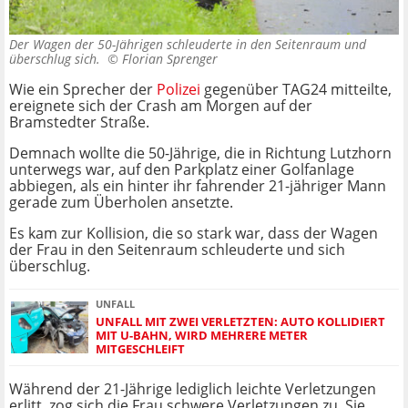
Der Wagen der 50-Jährigen schleuderte in den Seitenraum und
überschlug sich. ©
Florian Sprenger
Wie ein Sprecher der
Polizei
gegenüber TAG24 mitteilte,
ereignete sich der Crash am Morgen auf der
Bramstedter Straße.
Demnach wollte die 50-Jährige, die in Richtung Lutzhorn
unterwegs war, auf den Parkplatz einer Golfanlage
abbiegen, als ein hinter ihr fahrender 21-jähriger Mann
gerade zum Überholen ansetzte.
Es kam zur Kollision, die so stark war, dass der Wagen
der Frau in den Seitenraum schleuderte und sich
überschlug.
UNFALL
UNFALL MIT ZWEI VERLETZTEN: AUTO KOLLIDIERT
MIT U-BAHN, WIRD MEHRERE METER
MITGESCHLEIFT
Während der 21-Jährige lediglich leichte Verletzungen
erlitt, zog sich die Frau schwere Verletzungen zu. Sie