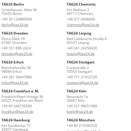
TAG24 Berlin
TAG24 Chemnitz
Schönhauser Allee 36
Am Rathaus 2
10435 Berlin
09111 Chemnitz
+49 30 120880900
+49 371 6906600
berlin@tag24.de
chemnitz@tag24.de
TAG24 Dresden
TAG24 Leipzig
Ostra-Allee 18
Karl-Liebknecht-Straße 8
01067 Dresden
04107 Leipzig
+49 351 888-2424
+49 341 24250430
dresden@tag24.de
leipzig@tag24.de
TAG24 Erfurt
TAG24 Stuttgart
Bahnhofstraße 38
Curiestraße 2
99084 Erfurt
70563 Stuttgart
+49 361 34947880
+49 711 21952530
erfurt@tag24.de
stuttgart@tag24.de
TAG24 Frankfurt a. M.
TAG24 Köln
Friedrich-Ebert-Anlage 36
Neumarkt 1a
60325 Frankfurt am Main
50667 Köln
+49 69 348750580
+49 221 98651990
frankfurt@tag24.de
koeln@tag24.de
TAG24 Hamburg
TAG24 München
Am Sandtorkai 77
+49 89 215390320
20457 Hamburg