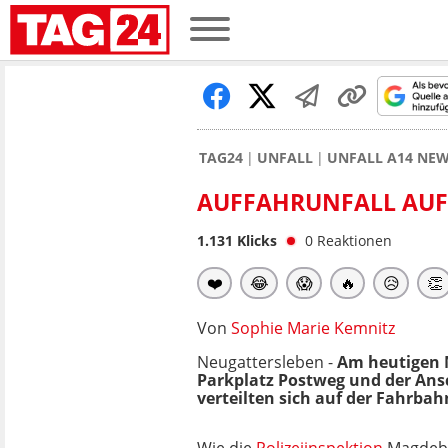
TAG24
UNFALL
UNFALL A14 NE
AUFFAHRUNFALL AUF 
1.131
Klicks
0
Reaktionen
❤️
😂
😱
🔥
😥
👏
Von
Sophie Marie Kemnitz
Neugattersleben -
Am heutigen 
Parkplatz Postweg und der Ans
verteilten sich auf der Fahrbah