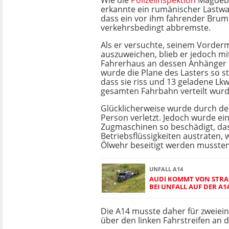
Wie die
Polizeiinspektion
Magdebur
erkannte ein rumänischer Lastwa
dass ein vor ihm fahrender Bru
verkehrsbedingt abbremste.
Als er versuchte, seinem Vorde
auszuweichen, blieb er jedoch m
Fahrerhaus an dessen Anhänger 
wurde die Plane des Lasters so s
dass sie riss und 13 geladene Lkw
gesamten Fahrbahn verteilt wurd
Glücklicherweise wurde durch den
Person verletzt. Jedoch wurde ei
Zugmaschinen so beschädigt, da
Betriebsflüssigkeiten austraten, 
Ölwehr beseitigt werden mussten
UNFALL A14
AUDI KOMMT VON STRASS
EI UNFALL AUF DER A14
Die A14 musste daher für zweiei
über den linken Fahrstreifen an d