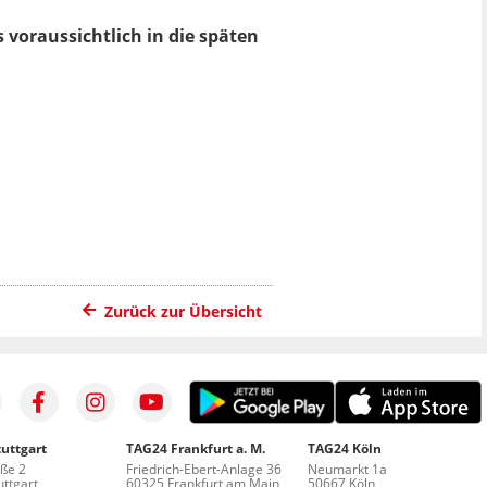
 voraussichtlich in die späten
Zurück zur Übersicht
uttgart
TAG24 Frankfurt a. M.
TAG24 Köln
aße 2
Friedrich-Ebert-Anlage 36
Neumarkt 1a
ttgart
60325 Frankfurt am Main
50667 Köln