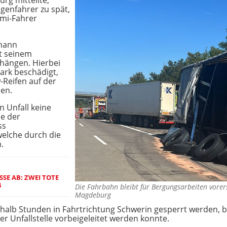
g mitteilte,
genfahrer zu spät,
mmi-Fahrer
rmann
it seinem
hängen. Hierbei
tark beschädigt,
-Reifen auf der
en.
 Unfall keine
ne der
ss
welche durch die
.
E AB: ZWEI TOTE B
Die Fahrbahn bleibt für Bergungsarbeiten vore
Magdeburg
nhalb Stunden in Fahrtrichtung Schwerin gesperrt werden, 
er Unfallstelle vorbeigeleitet werden konnte.