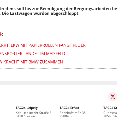
reifens soll bis zur Beendigung der Bergungsarbeiten bis
 Die Lastwagen wurden abgeschleppt.
4
:
ERRT: LKW MIT PAPIERROLLEN FÄNGT FEUER
RANSPORTER LANDET IM MAISFELD
LKW KRACHT MIT BMW ZUSAMMEN
TAG24 Leipzig
TAG24 Erfurt
TAG24 St
Karl-Liebknecht-Straße 8
Bahnhofstraße 38
Curiestr
04107 Leipzig
99084 Erfurt
70563 Stu