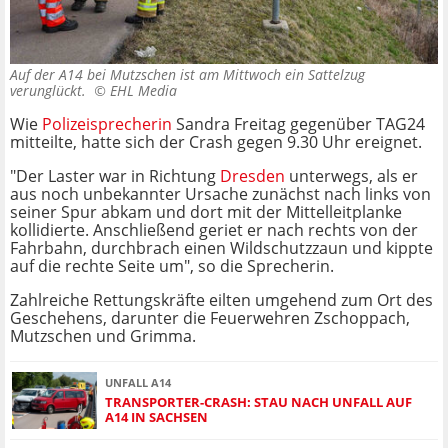
Auf der A14 bei Mutzschen ist am Mittwoch ein Sattelzug
verunglückt. ©
EHL Media
Wie
Polizeisprecherin
Sandra Freitag gegenüber TAG24
mitteilte, hatte sich der Crash gegen 9.30 Uhr ereignet.
"Der Laster war in Richtung
Dresden
unterwegs, als er
aus noch unbekannter Ursache zunächst nach links von
seiner Spur abkam und dort mit der Mittelleitplanke
kollidierte. Anschließend geriet er nach rechts von der
Fahrbahn, durchbrach einen Wildschutzzaun und kippte
auf die rechte Seite um", so die Sprecherin.
Zahlreiche Rettungskräfte eilten umgehend zum Ort des
Geschehens, darunter die Feuerwehren Zschoppach,
Mutzschen und Grimma.
UNFALL A14
TRANSPORTER-CRASH: STAU NACH UNFALL AUF
A14 IN SACHSEN