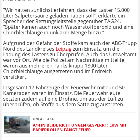
"Wir hatten zunächst erfahren, dass der Laster 15.000
Liter Salpetersäure geladen haben soll", erklärte ein
Sprecher der Rettungsleitstelle gegenüber TAG24.
"Später kamen auch noch Wasserstoffperoxid und eine
Chlorbleichlauge in unklarer Menge hinzu."
Aufgrund der Gefahr der Stoffe kam auch der ABC-Trupp
Nord des Landkreises
Leipzig
zum Einsatz, um die
Ladung des Lasters zu überprüfen. Auch das Umweltamt
war vor Ort. Wie die Polizei am Nachmittag mitteilte,
waren aus mehreren Tanks knapp 1800 Liter
Chlorbleichlauge ausgetreten und im Erdreich
versickert.
Insgesamt 17 Fahrzeuge der Feuerwehr mit rund 50
Kameraden waren im Einsatz. Die Feuerwehrleute
setzten zudem auf eine Drohne, um aus der Luft zu
überprüfen, ob Stoffe aus dem Sattelzug austreten.
UNFALL A14
A14 IN BEIDE RICHTUNGEN GESPERRT: LKW MIT
PAPIERROLLEN FÄNGT FEUER