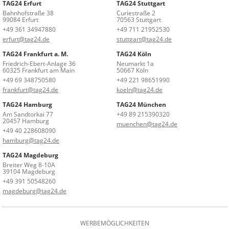
TAG24 Erfurt
TAG24 Stuttgart
Bahnhofstraße 38
Curiestraße 2
99084 Erfurt
70563 Stuttgart
+49 361 34947880
+49 711 21952530
erfurt@tag24.de
stuttgart@tag24.de
TAG24 Frankfurt a. M.
TAG24 Köln
Friedrich-Ebert-Anlage 36
Neumarkt 1a
60325 Frankfurt am Main
50667 Köln
+49 69 348750580
+49 221 98651990
frankfurt@tag24.de
koeln@tag24.de
TAG24 Hamburg
TAG24 München
Am Sandtorkai 77
+49 89 215390320
20457 Hamburg
muenchen@tag24.de
+49 40 228608090
hamburg@tag24.de
TAG24 Magdeburg
Breiter Weg 8-10A
39104 Magdeburg
+49 391 50548260
magdeburg@tag24.de
WERBEMÖGLICHKEITEN