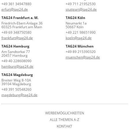
+49 361 34947880
+49 711 21952530
erfurt@tag24.de
stuttgart@tag24.de
TAG24 Frankfurt a. M.
TAG24 Köln
Friedrich-Ebert-Anlage 36
Neumarkt 1a
60325 Frankfurt am Main
50667 Köln
+49 69 348750580
+49 221 98651990
frankfurt@tag24.de
koeln@tag24.de
TAG24 Hamburg
TAG24 München
Am Sandtorkai 77
+49 89 215390320
20457 Hamburg
muenchen@tag24.de
+49 40 228608090
hamburg@tag24.de
TAG24 Magdeburg
Breiter Weg 8-10A
39104 Magdeburg
+49 391 50548260
magdeburg@tag24.de
WERBEMÖGLICHKEITEN
ALLE THEMEN A-Z
KONTAKT