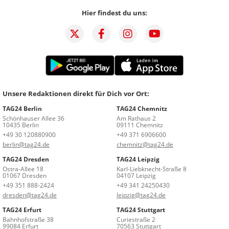
Hier findest du uns:
Unsere Redaktionen direkt für Dich vor Ort:
TAG24 Berlin
TAG24 Chemnitz
Schönhauser Allee 36
Am Rathaus 2
10435 Berlin
09111 Chemnitz
+49 30 120880900
+49 371 6906600
berlin@tag24.de
chemnitz@tag24.de
TAG24 Dresden
TAG24 Leipzig
Ostra-Allee 18
Karl-Liebknecht-Straße 8
01067 Dresden
04107 Leipzig
+49 351 888-2424
+49 341 24250430
dresden@tag24.de
leipzig@tag24.de
TAG24 Erfurt
TAG24 Stuttgart
Bahnhofstraße 38
Curiestraße 2
99084 Erfurt
70563 Stuttgart