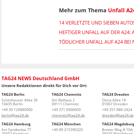
Mehr zum Thema
Unfall A2
14 VERLETZTE UND SIEBEN AUTO
HEFTIGER UNFALL AUF DER A24
TÖDLICHER UNFALL AUF A24 BE
TAG24 NEWS Deutschland GmbH
Unsere Redaktionen direkt für Dich vor Ort:
TAG24 Berlin
TAG24 Chemnitz
TAG24 Dresden
Schönhauser Allee 36
Am Rathaus 2
Ostra-Allee 18
10435 Berlin
09111 Chemnitz
01067 Dresden
+49 30 120880900
+49 371 6906600
+49 351 888-2424
berlin@tag24.de
chemnitz@tag24.de
dresden@tag24.de
TAG24 Hamburg
TAG24 München
TAG24 Magdebur
Am Sandtorkai 77
+49 89 215390320
Breiter Weg 8-10A
20457 Hamburg
39104 Magdeburg