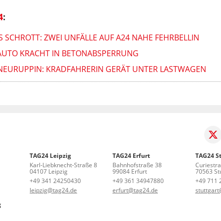
4
:
S SCHROTT: ZWEI UNFÄLLE AUF A24 NAHE FEHRBELLIN
: AUTO KRACHT IN BETONABSPERRUNG
I NEURUPPIN: KRADFAHRERIN GERÄT UNTER LASTWAGEN
TAG24 Leipzig
TAG24 Erfurt
TAG24 St
Karl-Liebknecht-Straße 8
Bahnhofstraße 38
Curiestr
04107 Leipzig
99084 Erfurt
70563 Stu
+49 341 24250430
+49 361 34947880
+49 711 
leipzig@tag24.de
erfurt@tag24.de
stuttgar
g