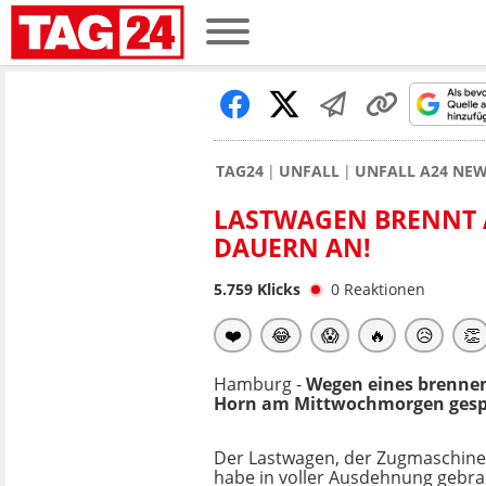
TAG24
UNFALL
UNFALL A24 NE
LASTWAGEN BRENNT A
DAUERN AN!
5.759
Klicks
0
Reaktionen
❤️
😂
😱
🔥
😥
👏
Hamburg -
Wegen eines brennen
Horn am Mittwochmorgen gesp
Der Lastwagen, der Zugmaschine
habe in voller Ausdehnung gebra