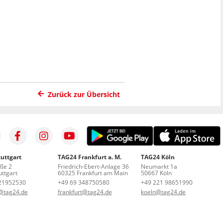
Zurück zur Übersicht
uttgart
TAG24 Frankfurt a. M.
TAG24 Köln
aße 2
Friedrich-Ebert-Anlage 36
Neumarkt 1a
ttgart
60325 Frankfurt am Main
50667 Köln
21952530
+49 69 348750580
+49 221 98651990
t@tag24.de
frankfurt@tag24.de
koeln@tag24.de