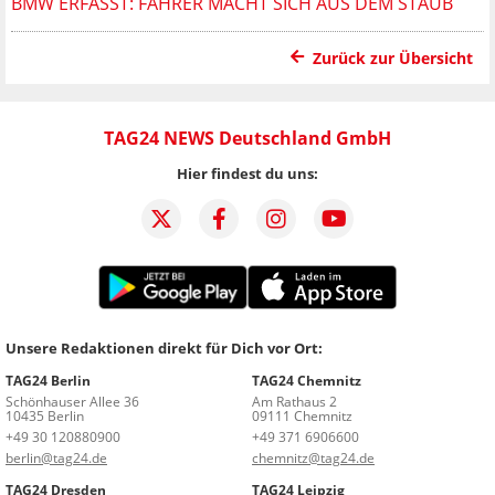
BMW ERFASST: FAHRER MACHT SICH AUS DEM STAUB
Zurück zur Übersicht
TAG24 NEWS Deutschland GmbH
Hier findest du uns:
Unsere Redaktionen direkt für Dich vor Ort:
TAG24 Berlin
TAG24 Chemnitz
Schönhauser Allee 36
Am Rathaus 2
10435 Berlin
09111 Chemnitz
+49 30 120880900
+49 371 6906600
berlin@tag24.de
chemnitz@tag24.de
TAG24 Dresden
TAG24 Leipzig