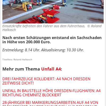
Einsatzkräfte befreiten den Fahrer aus dem Führerhaus. ©
Roland
Halkasch
Nach ersten Schätzungen entstand ein Sachschaden
in Höhe von 200.000 Euro.
Erstmeldung: 8.14 Uhr. Aktualisierung: 10.30 Uhr.
Titelfoto: Roland Halkasch
Mehr zum Thema
Unfall A4
:
DREI FAHRZEUGE KOLLIDIERT: A4 NACH DRESDEN
ZEITWEISE DICHT!
UNFALL IN BAUSTELLE HÖHE DRESDEN-FLUGHAFEN: A4
RICHTUNG CHEMNITZ BLOCKIERT
28-JÄHRIGER BEI MARKIERUNGSARBEITEN AUF A4 VON