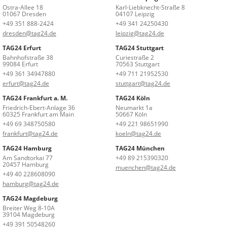
Ostra-Allee 18
Karl-Liebknecht-Straße 8
01067 Dresden
04107 Leipzig
+49 351 888-2424
+49 341 24250430
dresden@tag24.de
leipzig@tag24.de
TAG24 Erfurt
TAG24 Stuttgart
Bahnhofstraße 38
Curiestraße 2
99084 Erfurt
70563 Stuttgart
+49 361 34947880
+49 711 21952530
erfurt@tag24.de
stuttgart@tag24.de
TAG24 Frankfurt a. M.
TAG24 Köln
Friedrich-Ebert-Anlage 36
Neumarkt 1a
60325 Frankfurt am Main
50667 Köln
+49 69 348750580
+49 221 98651990
frankfurt@tag24.de
koeln@tag24.de
TAG24 Hamburg
TAG24 München
Am Sandtorkai 77
+49 89 215390320
20457 Hamburg
muenchen@tag24.de
+49 40 228608090
hamburg@tag24.de
TAG24 Magdeburg
Breiter Weg 8-10A
39104 Magdeburg
+49 391 50548260