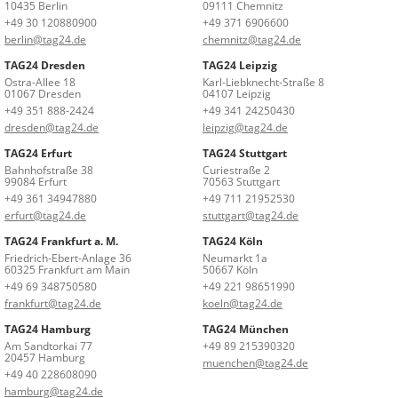
10435 Berlin
09111 Chemnitz
+49 30 120880900
+49 371 6906600
berlin@tag24.de
chemnitz@tag24.de
TAG24 Dresden
TAG24 Leipzig
Ostra-Allee 18
Karl-Liebknecht-Straße 8
01067 Dresden
04107 Leipzig
+49 351 888-2424
+49 341 24250430
dresden@tag24.de
leipzig@tag24.de
TAG24 Erfurt
TAG24 Stuttgart
Bahnhofstraße 38
Curiestraße 2
99084 Erfurt
70563 Stuttgart
+49 361 34947880
+49 711 21952530
erfurt@tag24.de
stuttgart@tag24.de
TAG24 Frankfurt a. M.
TAG24 Köln
Friedrich-Ebert-Anlage 36
Neumarkt 1a
60325 Frankfurt am Main
50667 Köln
+49 69 348750580
+49 221 98651990
frankfurt@tag24.de
koeln@tag24.de
TAG24 Hamburg
TAG24 München
Am Sandtorkai 77
+49 89 215390320
20457 Hamburg
muenchen@tag24.de
+49 40 228608090
hamburg@tag24.de