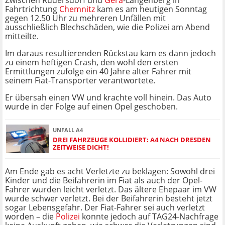
Zwischen Rüdersdorf und
Gera
-Langenberg in
Fahrtrichtung
Chemnitz
kam es am heutigen Sonntag
gegen 12.50 Uhr zu mehreren Unfällen mit
ausschließlich Blechschäden, wie die Polizei am Abend
mitteilte.
Im daraus resultierenden Rückstau kam es dann jedoch
zu einem heftigen Crash, den wohl den ersten
Ermittlungen zufolge ein 40 Jahre alter Fahrer mit
seinem Fiat-Transporter verantwortete.
Er übersah einen VW und krachte voll hinein. Das Auto
wurde in der Folge auf einen Opel geschoben.
UNFALL A4
DREI FAHRZEUGE KOLLIDIERT: A4 NACH DRESDEN
ZEITWEISE DICHT!
Am Ende gab es acht Verletzte zu beklagen: Sowohl drei
Kinder und die Beifahrerin im Fiat als auch der Opel-
Fahrer wurden leicht verletzt. Das ältere Ehepaar im VW
wurde schwer verletzt. Bei der Beifahrerin besteht jetzt
sogar Lebensgefahr. Der Fiat-Fahrer sei auch verletzt
worden – die
Polizei
konnte jedoch auf TAG24-Nachfrage