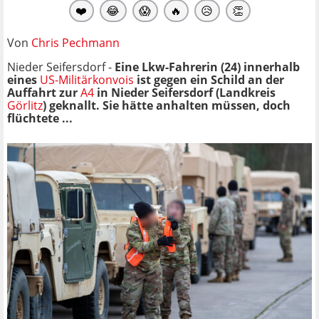
❤️
😂
😱
🔥
😥
👏
Von
Chris Pechmann
Nieder Seifersdorf -
Eine Lkw-Fahrerin (24) innerhalb
eines
US-Militärkonvois
ist gegen ein Schild an der
Auffahrt zur
A4
in Nieder Seifersdorf (Landkreis
Görlitz
) geknallt. Sie hätte anhalten müssen, doch
flüchtete ...