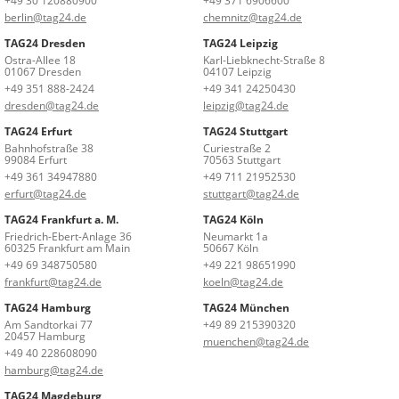
+49 30 120880900
+49 371 6906600
berlin@tag24.de
chemnitz@tag24.de
TAG24 Dresden
TAG24 Leipzig
Ostra-Allee 18
Karl-Liebknecht-Straße 8
01067 Dresden
04107 Leipzig
+49 351 888-2424
+49 341 24250430
dresden@tag24.de
leipzig@tag24.de
TAG24 Erfurt
TAG24 Stuttgart
Bahnhofstraße 38
Curiestraße 2
99084 Erfurt
70563 Stuttgart
+49 361 34947880
+49 711 21952530
erfurt@tag24.de
stuttgart@tag24.de
TAG24 Frankfurt a. M.
TAG24 Köln
Friedrich-Ebert-Anlage 36
Neumarkt 1a
60325 Frankfurt am Main
50667 Köln
+49 69 348750580
+49 221 98651990
frankfurt@tag24.de
koeln@tag24.de
TAG24 Hamburg
TAG24 München
Am Sandtorkai 77
+49 89 215390320
20457 Hamburg
muenchen@tag24.de
+49 40 228608090
hamburg@tag24.de
TAG24 Magdeburg