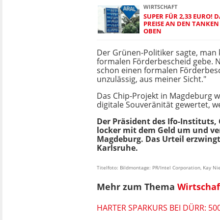
WIRTSCHAFT
SUPER FÜR 2,33 EURO! 
PREISE AN DEN TANKEN 
OBEN
Der Grünen-Politiker sagte, man 
formalen Förderbescheid gebe. Na
schon einen formalen Förderbesch
unzulässig, aus meiner Sicht."
Das Chip-Projekt in Magdeburg wi
digitale Souveränität gewertet, w
Der Präsident des Ifo-Instituts,
locker mit dem Geld um und vert
Magdeburg. Das Urteil erzwingt
Karlsruhe.
Titelfoto: Bildmontage: PR/Intel Corporation, Kay Ni
Mehr zum Thema
Wirtschaf
HARTER SPARKURS BEI DÜRR: 500