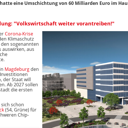
hatte eine Umschichtung von 60 Milliarden Euro im Haus
lung: "Volkswirtschaft weiter vorantreiben!"
der
Corona-Krise
 den Klimaschutz
uf den sogenannten
 auswirken, aus
iche
e.
 in
Magdeburg
den
Investitionen
, der Staat will
en. Ab 2027 sollen
tadt die ersten
e sich schon
ck
(54, Grüne) für
chweren Chip-