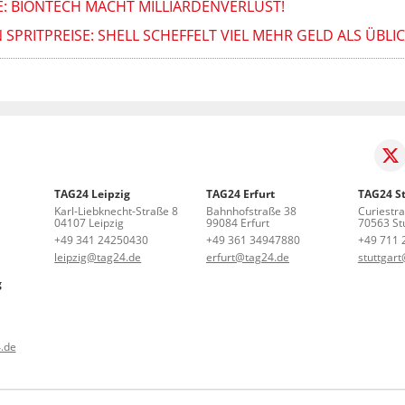
: BIONTECH MACHT MILLIARDENVERLUST!
RITPREISE: SHELL SCHEFFELT VIEL MEHR GELD ALS ÜBLICH
TAG24 Leipzig
TAG24 Erfurt
TAG24 St
Karl-Liebknecht-Straße 8
Bahnhofstraße 38
Curiestr
04107 Leipzig
99084 Erfurt
70563 Stu
+49 341 24250430
+49 361 34947880
+49 711 
leipzig@tag24.de
erfurt@tag24.de
stuttgar
g
.de