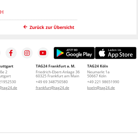
Zurück zur Übersicht
uttgart
TAG24 Frankfurt a. M.
TAG24 Köln
aße 2
Friedrich-Ebert-Anlage 36
Neumarkt 1a
ttgart
60325 Frankfurt am Main
50667 Köln
21952530
+49 69 348750580
+49 221 98651990
t@tag24.de
frankfurt@tag24.de
koeln@tag24.de