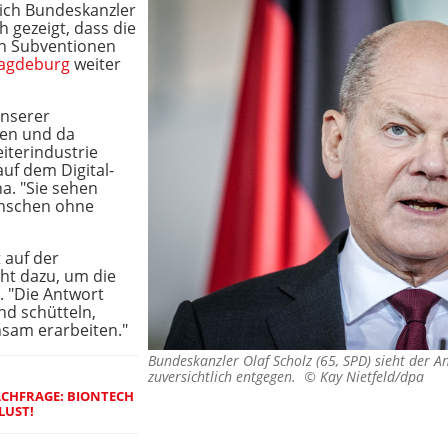
ich Bundeskanzler
h gezeigt, dass die
an Subventionen
Magdeburg
weiter
unserer
ben und da
iterindustrie
uf dem Digital-
a. "Sie sehen
Menschen ohne
 auf der
ht dazu, um die
. "Die Antwort
nd schütteln,
sam erarbeiten."
Bundeskanzler Olaf Scholz (65, SPD) sieht der A
zuversichtlich entgegen. ©
Kay Nietfeld/dpa
ACHFRAGE: BIONTECH
LUST!