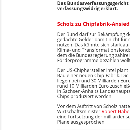
Das Bundesverfassungsgericht 
verfassungswidrig erklärt.
Scholz zu Chipfabrik-Ansied
Der Bund darf zur Bekämpfung 
gedachte Gelder damit nicht für
nutzen. Das könnte sich stark a
Klima- und Transformationsfonds
dem die Bundesregierung zahlre
Förderprogramme bezahlen wollt
Der US-Chiphersteller Intel plant
Bau einer neuen Chip-Fabrik. Die 
liegen bei rund 30 Milliarden Euro
rund 10 Milliarden Euro zuschieß
in Sachsen-Anhalts Landeshaupts
Chips produziert werden.
Vor dem Auftritt von Scholz hatt
Wirtschaftsminister
Robert Habe
eine Fortsetzung der milliardens
Pläne ausgesprochen.