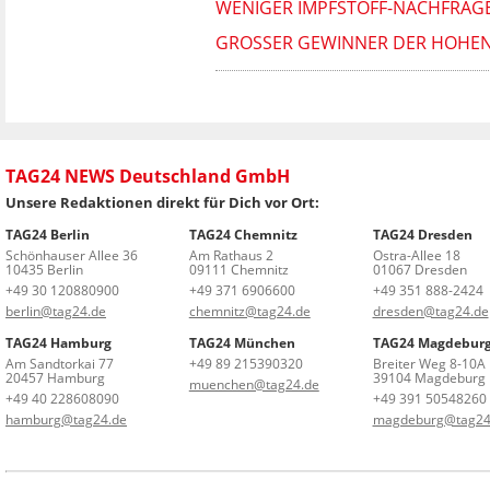
WENIGER IMPFSTOFF-NACHFRAGE
GROSSER GEWINNER DER HOHEN SP
TAG24 NEWS Deutschland GmbH
Unsere Redaktionen direkt für Dich vor Ort:
TAG24 Berlin
TAG24 Chemnitz
TAG24 Dresden
Schönhauser Allee 36
Am Rathaus 2
Ostra-Allee 18
10435 Berlin
09111 Chemnitz
01067 Dresden
+49 30 120880900
+49 371 6906600
+49 351 888-2424
berlin@tag24.de
chemnitz@tag24.de
dresden@tag24.de
TAG24 Hamburg
TAG24 München
TAG24 Magdebur
Am Sandtorkai 77
+49 89 215390320
Breiter Weg 8-10A
20457 Hamburg
39104 Magdeburg
muenchen@tag24.de
+49 40 228608090
+49 391 50548260
hamburg@tag24.de
magdeburg@tag24