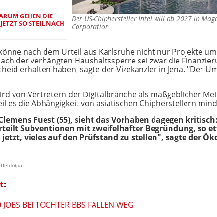
DARUM GEHEN DIE
Der US-Chiphersteller Intel will ab 2027 in M
JETZT SO STEIL NACH
Corporation
könne nach dem Urteil aus Karlsruhe nicht nur Projekte umse
ch der verhängten Haushaltssperre sei zwar die Finanzierun
eid erhalten haben, sagte der Vizekanzler in Jena. "Der U
rd von Vertretern der Digitalbranche als maßgeblicher Mei
eil es die Abhängigkeit von asiatischen Chipherstellern mind
 Clemens Fuest (55), sieht das Vorhaben dagegen kritisch: 
eilt Subventionen mit zweifelhafter Begründung, so etwa
 jetzt, vieles auf den Prüfstand zu stellen", sagte der
etfeld/dpa
t
:
 JOBS BEI TOCHTER BBS FALLEN WEG