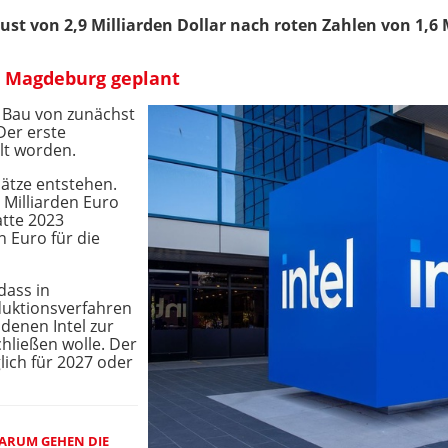
ust von 2,9 Milliarden Dollar nach roten Zahlen von 1,6 M
n Magdeburg geplant
n Bau von zunächst
Der erste
lt worden.
lätze entstehen.
 Milliarden Euro
atte 2023
n Euro für die
dass in
uktionsverfahren
denen Intel zur
hließen wolle. Der
ich für 2027 oder
DARUM GEHEN DIE