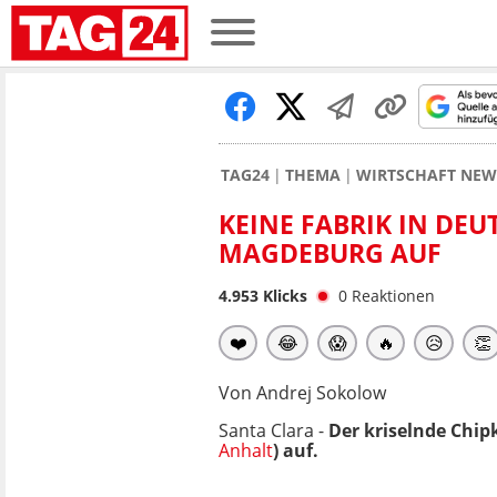
TAG24
THEMA
WIRTSCHAFT NEW
KEINE FABRIK IN DEU
MAGDEBURG AUF
4.953
Klicks
0
Reaktionen
❤️
😂
😱
🔥
😥
👏
Von Andrej Sokolow
Santa Clara -
Der kriselnde Chipk
Anhalt
) auf.