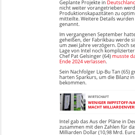
Geplante Projekte in
Deutschlan
nicht weiter vorangetrieben wer
Produktionskapazitäten zu optimi
mitteilte. Weitere Details wurden
genannt.
Im vergangenen September hatte
geheißen, der Fabrikbau werde si
um zwei Jahre verzögern. Doch s
Lage von Intel noch komplizierter
Chef Pat Gelsinger (64)
musste d
Ende 2024 verlassen
.
Sein Nachfolger Lip-Bu Tan (65) g
harten Sparkurs, um die Bilanz in
bekommen.
WIRTSCHAFT
WENIGER IMPFSTOFF-N
MACHT MILLIARDENVER
Intel gab das Aus der Pläne in D
zusammen mit den Zahlen für das
Milliarden Dollar (10,98 Mrd. Euro