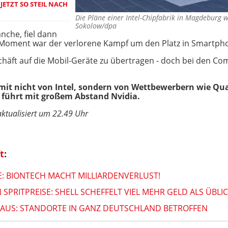
JETZT SO STEIL NACH
Die Pläne einer Intel-Chipfabrik in Magdeburg
Sokolow/dpa
anche, fiel dann
 Moment war der verlorene Kampf um den Platz in Smartph
eschäft auf die Mobil-Geräte zu übertragen - doch bei den C
t nicht von Intel, sondern von Wettbewerbern wie Qu
z führt mit großem Abstand Nvidia.
aktualisiert um 22.49 Uhr
t
:
: BIONTECH MACHT MILLIARDENVERLUST!
RITPREISE: SHELL SCHEFFELT VIEL MEHR GELD ALS ÜBLICH
S AUS: STANDORTE IN GANZ DEUTSCHLAND BETROFFEN