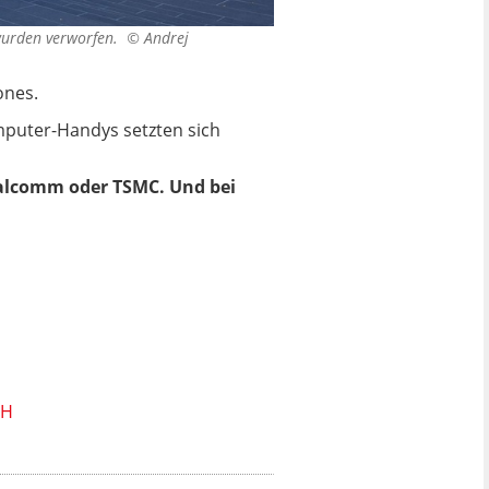
 wurden verworfen. ©
Andrej
ones.
omputer-Handys setzten sich
alcomm oder TSMC. Und bei