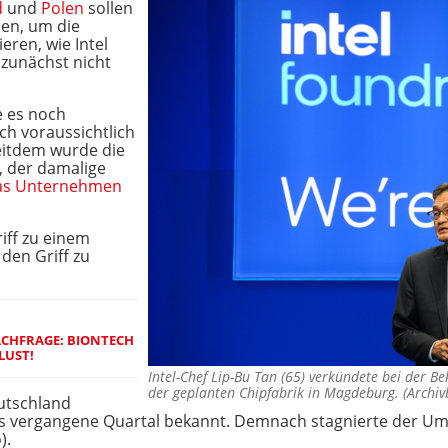
d
und
Polen
sollen
den, um die
eren, wie Intel
 zunächst nicht
 es noch
ch voraussichtlich
eitdem wurde die
, der damalige
as Unternehmen
riff zu einem
 den Griff zu
ACHFRAGE: BIONTECH
LUST!
Intel-Chef Lip-Bu Tan (65) verkündete bei der 
der geplanten Chipfabrik in Magdeburg. (Archi
eutschland
 vergangene Quartal bekannt. Demnach stagnierte der Umsa
).