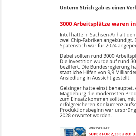
Unterm Strich gab es einen Verl
3000 Arbeitsplätze waren i
Intel hatte in Sachsen-Anhalt de
zwei Chip-Fabriken angekündigt. 
Spatenstich war für 2024 angepei
Dabei sollten rund 3000 Arbeitsp
Die Investition wurde auf rund 30
beziffert. Die Bundesregierung h
staatliche Hilfen von 9,9 Milliarde
Ansiedlung in Aussicht gestellt.
Gelsinger hatte einst behauptet, 
Magdeburg die modernsten Prod
zum Einsatz kommen sollten, mit 
erfolgreicheren Konkurrenz aufsc
Produktionsbeginn war ursprüngl
2028 erwartet worden.
WIRTSCHAFT
SUPER FÜR 2,33 EURO! 