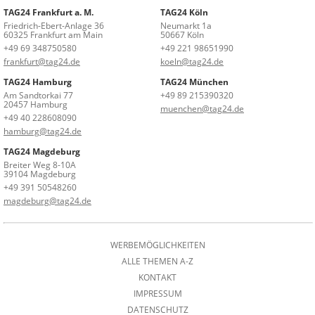
TAG24 Frankfurt a. M.
TAG24 Köln
Friedrich-Ebert-Anlage 36
Neumarkt 1a
60325 Frankfurt am Main
50667 Köln
+49 69 348750580
+49 221 98651990
frankfurt@tag24.de
koeln@tag24.de
TAG24 Hamburg
TAG24 München
Am Sandtorkai 77
+49 89 215390320
20457 Hamburg
muenchen@tag24.de
+49 40 228608090
hamburg@tag24.de
TAG24 Magdeburg
Breiter Weg 8-10A
39104 Magdeburg
+49 391 50548260
magdeburg@tag24.de
WERBEMÖGLICHKEITEN
ALLE THEMEN A-Z
KONTAKT
IMPRESSUM
DATENSCHUTZ