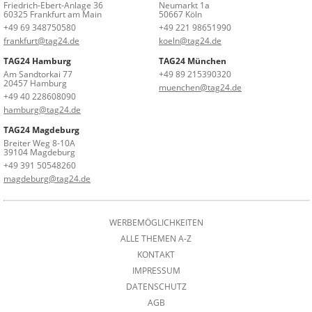
Friedrich-Ebert-Anlage 36
Neumarkt 1a
60325 Frankfurt am Main
50667 Köln
+49 69 348750580
+49 221 98651990
frankfurt@tag24.de
koeln@tag24.de
TAG24 Hamburg
TAG24 München
Am Sandtorkai 77
+49 89 215390320
20457 Hamburg
muenchen@tag24.de
+49 40 228608090
hamburg@tag24.de
TAG24 Magdeburg
Breiter Weg 8-10A
39104 Magdeburg
+49 391 50548260
magdeburg@tag24.de
WERBEMÖGLICHKEITEN
ALLE THEMEN A-Z
KONTAKT
IMPRESSUM
DATENSCHUTZ
AGB