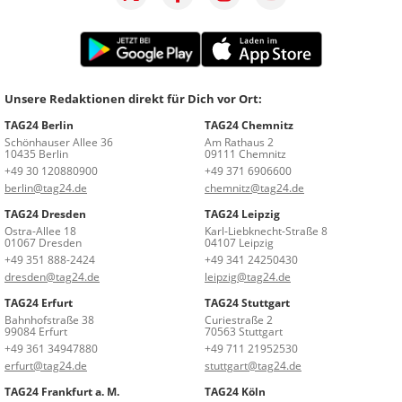
Unsere Redaktionen direkt für Dich vor Ort:
TAG24 Berlin
TAG24 Chemnitz
Schönhauser Allee 36
Am Rathaus 2
10435 Berlin
09111 Chemnitz
+49 30 120880900
+49 371 6906600
berlin@tag24.de
chemnitz@tag24.de
TAG24 Dresden
TAG24 Leipzig
Ostra-Allee 18
Karl-Liebknecht-Straße 8
01067 Dresden
04107 Leipzig
+49 351 888-2424
+49 341 24250430
dresden@tag24.de
leipzig@tag24.de
TAG24 Erfurt
TAG24 Stuttgart
Bahnhofstraße 38
Curiestraße 2
99084 Erfurt
70563 Stuttgart
+49 361 34947880
+49 711 21952530
erfurt@tag24.de
stuttgart@tag24.de
TAG24 Frankfurt a. M.
TAG24 Köln