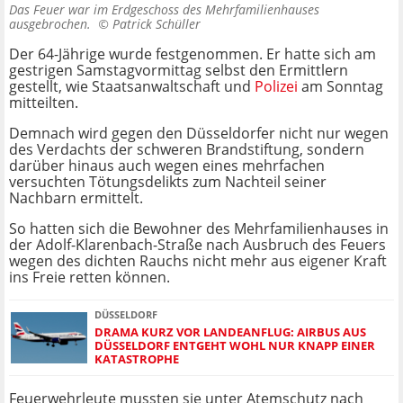
Das Feuer war im Erdgeschoss des Mehrfamilienhauses
ausgebrochen. ©
Patrick Schüller
Der 64-Jährige wurde festgenommen. Er hatte sich am
gestrigen Samstagvormittag selbst den Ermittlern
gestellt, wie Staatsanwaltschaft und
Polizei
am Sonntag
mitteilten.
Demnach wird gegen den Düsseldorfer nicht nur wegen
des Verdachts der schweren Brandstiftung, sondern
darüber hinaus auch wegen eines mehrfachen
versuchten Tötungsdelikts zum Nachteil seiner
Nachbarn ermittelt.
So hatten sich die Bewohner des Mehrfamilienhauses in
der Adolf-Klarenbach-Straße nach Ausbruch des Feuers
wegen des dichten Rauchs nicht mehr aus eigener Kraft
ins Freie retten können.
DÜSSELDORF
DRAMA KURZ VOR LANDEANFLUG: AIRBUS AUS
DÜSSELDORF ENTGEHT WOHL NUR KNAPP EINER
KATASTROPHE
Feuerwehrleute mussten sie unter Atemschutz nach