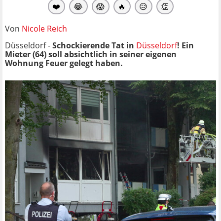
❤️
😂
😱
🔥
😥
👏
Von
Nicole Reich
Düsseldorf -
Schockierende Tat in
Düsseldorf
! Ein
Mieter (64) soll absichtlich in seiner eigenen
Wohnung Feuer gelegt haben.