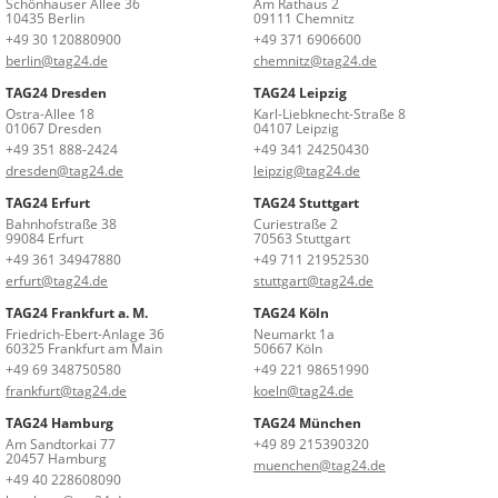
Schönhauser Allee 36
Am Rathaus 2
10435 Berlin
09111 Chemnitz
+49 30 120880900
+49 371 6906600
berlin@tag24.de
chemnitz@tag24.de
TAG24 Dresden
TAG24 Leipzig
Ostra-Allee 18
Karl-Liebknecht-Straße 8
01067 Dresden
04107 Leipzig
+49 351 888-2424
+49 341 24250430
dresden@tag24.de
leipzig@tag24.de
TAG24 Erfurt
TAG24 Stuttgart
Bahnhofstraße 38
Curiestraße 2
99084 Erfurt
70563 Stuttgart
+49 361 34947880
+49 711 21952530
erfurt@tag24.de
stuttgart@tag24.de
TAG24 Frankfurt a. M.
TAG24 Köln
Friedrich-Ebert-Anlage 36
Neumarkt 1a
60325 Frankfurt am Main
50667 Köln
+49 69 348750580
+49 221 98651990
frankfurt@tag24.de
koeln@tag24.de
TAG24 Hamburg
TAG24 München
Am Sandtorkai 77
+49 89 215390320
20457 Hamburg
muenchen@tag24.de
+49 40 228608090