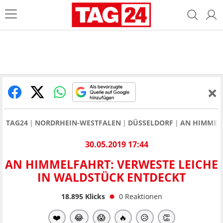
TAG24
NORDRHEIN-WESTFALEN
DÜSSELDORF
AN HIMMELF
30.05.2019 17:44
AN HIMMELFAHRT: VERWESTE LEICHE
IN WALDSTÜCK ENTDECKT
18.895
Klicks
0
Reaktionen
❤️
😂
😱
🔥
😥
👏