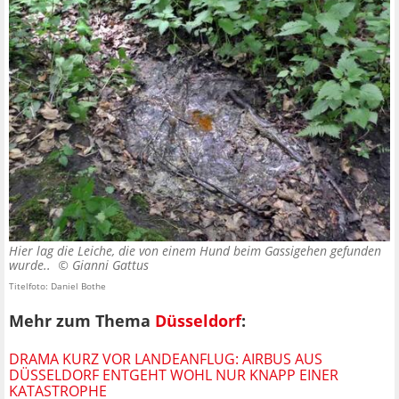
Hier lag die Leiche, die von einem Hund beim Gassigehen gefunden
wurde.. ©
Gianni Gattus
Titelfoto: Daniel Bothe
Mehr zum Thema
Düsseldorf
:
DRAMA KURZ VOR LANDEANFLUG: AIRBUS AUS
DÜSSELDORF ENTGEHT WOHL NUR KNAPP EINER
KATASTROPHE