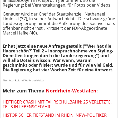
anlassbezogen in Anspruch genommen, so die
Regierung: bei Veranstaltungen, für Fotos oder Videos.
Genauer wird der Chef der Staatskanzlei, Nathanael
Liminski (37), in seiner Antwort nicht. "Die schwarz-grüne
Landesregierung nimmt die Aufklärung des Sachverhalts
offenbar nicht ernst", kritisiert der FDP-Abgeordnete
Marcel Hafke (40).
Er hat jetzt eine neue Anfrage gestellt ("'Wer hat die
Haare schön?' Teil 2 – Inanspruchnahme von Styling-
Dienstleistungen durch die Landesregierung") und
will alle Details wissen: Wer wann, warum
geschminkt oder frisiert wurde und für wie viel Geld.
Die Regierung hat vier Wochen Zeit für eine Antwort.
Titelfoto: Roland Weihrauch/dpa
Mehr zum Thema
Nordrhein-Westfalen
:
HEFTIGER CRASH MIT FAHRSCHULBAHN: 25 VERLETZTE,
TEILS IN LEBENSGEFAHR
HISTORISCHER TIEFSTAND IM RHEIN: NRW-POLITIKER