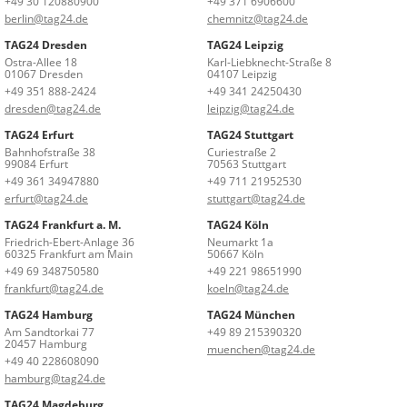
+49 30 120880900
+49 371 6906600
berlin@tag24.de
chemnitz@tag24.de
TAG24 Dresden
TAG24 Leipzig
Ostra-Allee 18
Karl-Liebknecht-Straße 8
01067 Dresden
04107 Leipzig
+49 351 888-2424
+49 341 24250430
dresden@tag24.de
leipzig@tag24.de
TAG24 Erfurt
TAG24 Stuttgart
Bahnhofstraße 38
Curiestraße 2
99084 Erfurt
70563 Stuttgart
+49 361 34947880
+49 711 21952530
erfurt@tag24.de
stuttgart@tag24.de
TAG24 Frankfurt a. M.
TAG24 Köln
Friedrich-Ebert-Anlage 36
Neumarkt 1a
60325 Frankfurt am Main
50667 Köln
+49 69 348750580
+49 221 98651990
frankfurt@tag24.de
koeln@tag24.de
TAG24 Hamburg
TAG24 München
Am Sandtorkai 77
+49 89 215390320
20457 Hamburg
muenchen@tag24.de
+49 40 228608090
hamburg@tag24.de
TAG24 Magdeburg