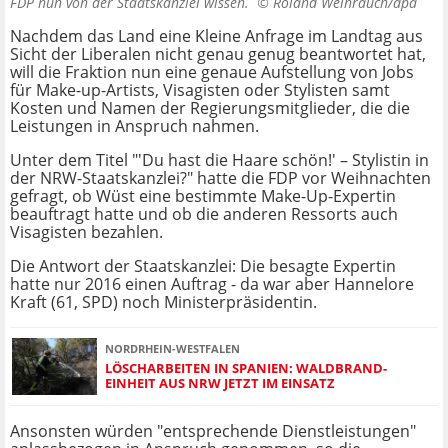
FDP nun von der Staatskanzlei wissen. ©
Roland Weihrauch/dpa
Nachdem das Land eine Kleine Anfrage im Landtag aus
Sicht der Liberalen nicht genau genug beantwortet hat,
will die Fraktion nun eine genaue Aufstellung von Jobs
für Make-up-Artists, Visagisten oder Stylisten samt
Kosten und Namen der Regierungsmitglieder, die die
Leistungen in Anspruch nahmen.
Unter dem Titel "'Du hast die Haare schön!' – Stylistin in
der NRW-Staatskanzlei?" hatte die FDP vor Weihnachten
gefragt, ob Wüst eine bestimmte Make-Up-Expertin
beauftragt hatte und ob die anderen Ressorts auch
Visagisten bezahlen.
Die Antwort der Staatskanzlei: Die besagte Expertin
hatte nur 2016 einen Auftrag - da war aber Hannelore
Kraft (61, SPD) noch Ministerpräsidentin.
NORDRHEIN-WESTFALEN
LÖSCHARBEITEN IN SPANIEN: WALDBRAND-
EINHEIT AUS NRW JETZT IM EINSATZ
Ansonsten würden "entsprechende Dienstleistungen"