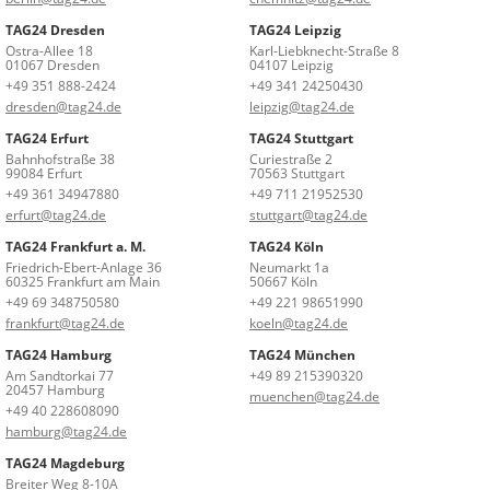
TAG24 Dresden
TAG24 Leipzig
Ostra-Allee 18
Karl-Liebknecht-Straße 8
01067 Dresden
04107 Leipzig
+49 351 888-2424
+49 341 24250430
dresden@tag24.de
leipzig@tag24.de
TAG24 Erfurt
TAG24 Stuttgart
Bahnhofstraße 38
Curiestraße 2
99084 Erfurt
70563 Stuttgart
+49 361 34947880
+49 711 21952530
erfurt@tag24.de
stuttgart@tag24.de
TAG24 Frankfurt a. M.
TAG24 Köln
Friedrich-Ebert-Anlage 36
Neumarkt 1a
60325 Frankfurt am Main
50667 Köln
+49 69 348750580
+49 221 98651990
frankfurt@tag24.de
koeln@tag24.de
TAG24 Hamburg
TAG24 München
Am Sandtorkai 77
+49 89 215390320
20457 Hamburg
muenchen@tag24.de
+49 40 228608090
hamburg@tag24.de
TAG24 Magdeburg
Breiter Weg 8-10A