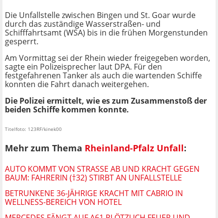
Die Unfallstelle zwischen Bingen und St. Goar wurde
durch das zuständige Wasserstraßen- und
Schifffahrtsamt (WSA) bis in die frühen Morgenstunden
gesperrt.
Am Vormittag sei der Rhein wieder freigegeben worden,
sagte ein Polizeisprecher laut DPA. Für den
festgefahrenen Tanker als auch die wartenden Schiffe
konnten die Fahrt danach weitergehen.
Die Polizei ermittelt, wie es zum Zusammenstoß der
beiden Schiffe kommen konnte.
Titelfoto: 123RF/kinek00
Mehr zum Thema
Rheinland-Pfalz Unfall
:
AUTO KOMMT VON STRASSE AB UND KRACHT GEGEN B
AUM: FAHRERIN (†32) STIRBT AN UNFALLSTELLE
BETRUNKENE 36-JÄHRIGE KRACHT MIT CABRIO IN
WELLNESS-BEREICH VON HOTEL
MERCEDES FÄNGT AUF A61 PLÖTZLICH FEUER UND