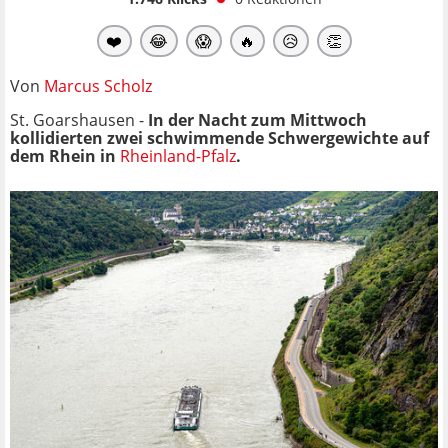
❤️
😂
😱
🔥
😥
👏
Von
Marcus Scholz
St. Goarshausen -
In der Nacht zum Mittwoch
kollidierten zwei schwimmende Schwergewichte auf
dem Rhein in
Rheinland-Pfalz
.