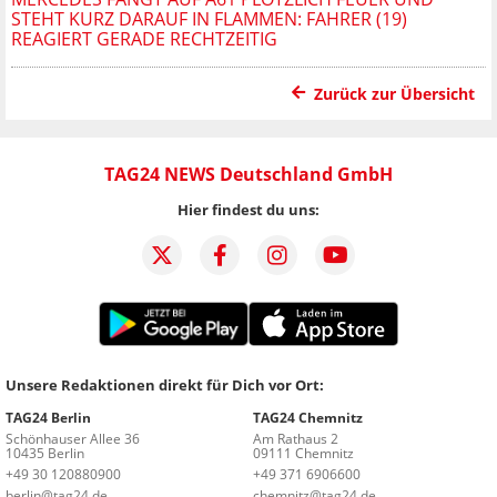
STEHT KURZ DARAUF IN FLAMMEN: FAHRER (19)
REAGIERT GERADE RECHTZEITIG
Zurück zur Übersicht
TAG24 NEWS Deutschland GmbH
Hier findest du uns:
Unsere Redaktionen direkt für Dich vor Ort:
TAG24 Berlin
TAG24 Chemnitz
Schönhauser Allee 36
Am Rathaus 2
10435 Berlin
09111 Chemnitz
+49 30 120880900
+49 371 6906600
berlin@tag24.de
chemnitz@tag24.de