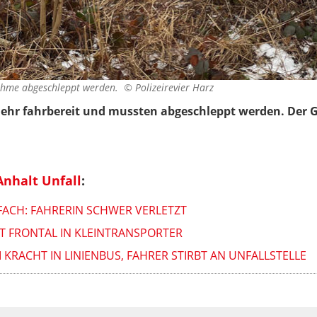
nahme abgeschleppt werden. ©
Polizeirevier Harz
ehr fahrbereit und mussten abgeschleppt werden. Der
nhalt Unfall
:
ACH: FAHRERIN SCHWER VERLETZT
 FRONTAL IN KLEINTRANSPORTER
KRACHT IN LINIENBUS, FAHRER STIRBT AN UNFALLSTELLE