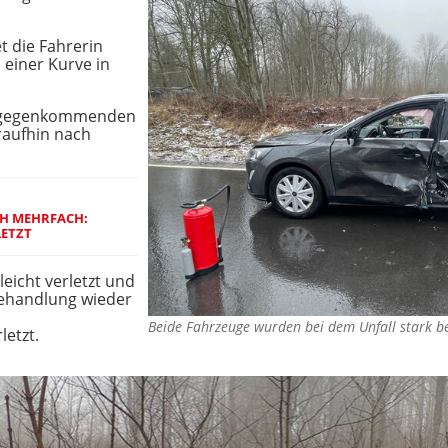
 die Fahrerin
 einer Kurve in
entgegenkommenden
raufhin nach
CH MEHRFACH:
LETZT
eicht verletzt und
ehandlung wieder
Beide Fahrzeuge wurden bei dem Unfall stark 
letzt.