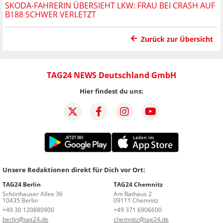
SKODA-FAHRERIN ÜBERSIEHT LKW: FRAU BEI CRASH AUF
B188 SCHWER VERLETZT
Zurück zur Übersicht
TAG24 NEWS Deutschland GmbH
Hier findest du uns:
Unsere Redaktionen direkt für Dich vor Ort:
TAG24 Berlin
TAG24 Chemnitz
Schönhauser Allee 36
Am Rathaus 2
10435 Berlin
09111 Chemnitz
+49 30 120880900
+49 371 6906600
berlin@tag24.de
chemnitz@tag24.de