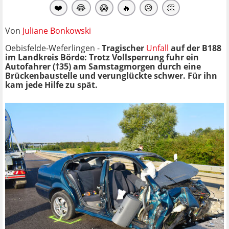
❤️
😂
😱
🔥
😥
👏
Von
Juliane Bonkowski
Oebisfelde-Weferlingen -
Tragischer
Unfall
auf der B188
im Landkreis Börde: Trotz Vollsperrung fuhr ein
Autofahrer (†35) am Samstagmorgen durch eine
Brückenbaustelle und verunglückte schwer. Für ihn
kam jede Hilfe zu spät.