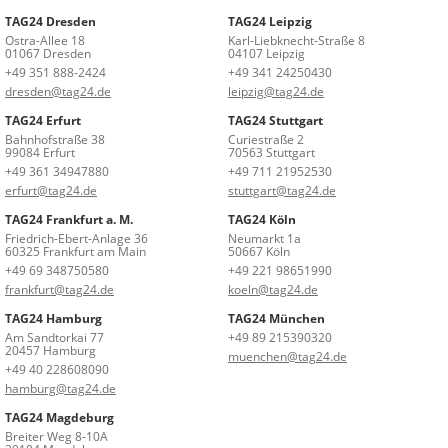
TAG24 Dresden
TAG24 Leipzig
Ostra-Allee 18
Karl-Liebknecht-Straße 8
01067 Dresden
04107 Leipzig
+49 351 888-2424
+49 341 24250430
dresden@tag24.de
leipzig@tag24.de
TAG24 Erfurt
TAG24 Stuttgart
Bahnhofstraße 38
Curiestraße 2
99084 Erfurt
70563 Stuttgart
+49 361 34947880
+49 711 21952530
erfurt@tag24.de
stuttgart@tag24.de
TAG24 Frankfurt a. M.
TAG24 Köln
Friedrich-Ebert-Anlage 36
Neumarkt 1a
60325 Frankfurt am Main
50667 Köln
+49 69 348750580
+49 221 98651990
frankfurt@tag24.de
koeln@tag24.de
TAG24 Hamburg
TAG24 München
Am Sandtorkai 77
+49 89 215390320
20457 Hamburg
muenchen@tag24.de
+49 40 228608090
hamburg@tag24.de
TAG24 Magdeburg
Breiter Weg 8-10A