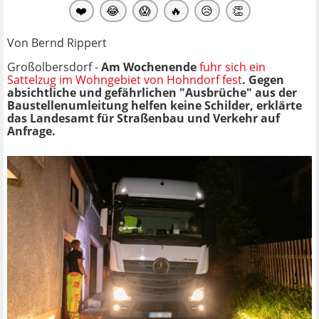
❤️
😂
😱
🔥
😥
👏
Von Bernd Rippert
Großolbersdorf -
Am Wochenende
fuhr sich ein
Sattelzug im Wohngebiet von Hohndorf fest
. Gegen
absichtliche und gefährlichen "Ausbrüche" aus der
Baustellenumleitung helfen keine Schilder, erklärte
das Landesamt für Straßenbau und Verkehr auf
Anfrage.