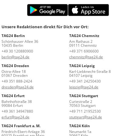
Unsere Redaktionen direkt für Dich vor Ort:
TAG24 Berlin
TAG24 Chemnitz
Schönhauser Allee 36
Am Rathaus 2
10435 Berlin
09111 Chemnitz
+49 30 120880900
+49 371 6906600
berlin@tag24.de
chemnitz@tag24.de
TAG24 Dresden
TAG24 Leipzig
Ostra-Allee 18
Karl-Liebknecht-Straße 8
01067 Dresden
04107 Leipzig
+49 351 888-2424
+49 341 24250430
dresden@tag24.de
leipzig@tag24.de
TAG24 Erfurt
TAG24 Stuttgart
Bahnhofstraße 38
Curiestraße 2
99084 Erfurt
70563 Stuttgart
+49 361 34947880
+49 711 21952530
erfurt@tag24.de
stuttgart@tag24.de
TAG24 Frankfurt a. M.
TAG24 Köln
Friedrich-Ebert-Anlage 36
Neumarkt 1a
60325 Frankfurt am Main
50667 Köln