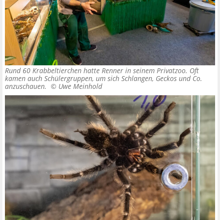
Rund 60 Krabbeltierchen hatte Renner in seinem Privatzoo. Oft
kamen auch Schülergruppen, um sich Schlangen, Geckos und Co.
anzuschauen. ©
Uwe Meinhold