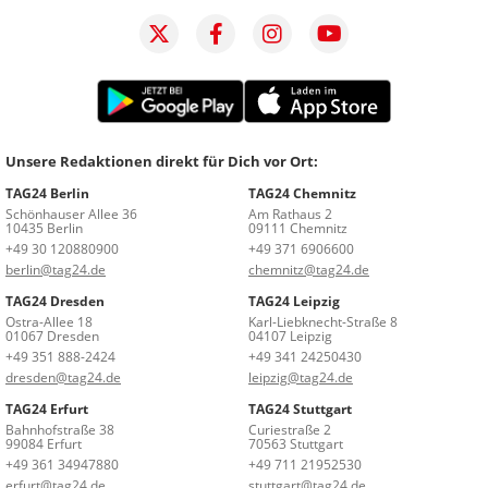
Unsere Redaktionen direkt für Dich vor Ort:
TAG24 Berlin
TAG24 Chemnitz
Schönhauser Allee 36
Am Rathaus 2
10435 Berlin
09111 Chemnitz
+49 30 120880900
+49 371 6906600
berlin@tag24.de
chemnitz@tag24.de
TAG24 Dresden
TAG24 Leipzig
Ostra-Allee 18
Karl-Liebknecht-Straße 8
01067 Dresden
04107 Leipzig
+49 351 888-2424
+49 341 24250430
dresden@tag24.de
leipzig@tag24.de
TAG24 Erfurt
TAG24 Stuttgart
Bahnhofstraße 38
Curiestraße 2
99084 Erfurt
70563 Stuttgart
+49 361 34947880
+49 711 21952530
erfurt@tag24.de
stuttgart@tag24.de