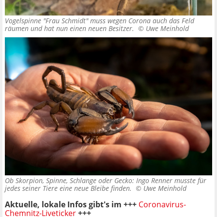
Vogelspinne "Frau Schmidt" muss wegen Corona auch das Feld
räumen und hat nun einen neuen Besitzer. ©
Uwe Meinhold
Ob Skorpion, Spinne, Schlange oder Gecko: Ingo Renner musste für
jedes seiner Tiere eine neue Bleibe finden. ©
Uwe Meinhold
Aktuelle, lokale Infos gibt's im +++
Coronavirus-
Chemnitz-Liveticker
+++