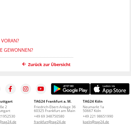
 VORAN?
TTE GEWONNEN?
Zurück zur Übersicht
uttgart
TAG24 Frankfurt a. M.
TAG24 Köln
aße 2
Friedrich-Ebert-Anlage 36
Neumarkt 1a
ttgart
60325 Frankfurt am Main
50667 Köln
21952530
+49 69 348750580
+49 221 98651990
t@tag24.de
frankfurt@tag24.de
koeln@tag24.de