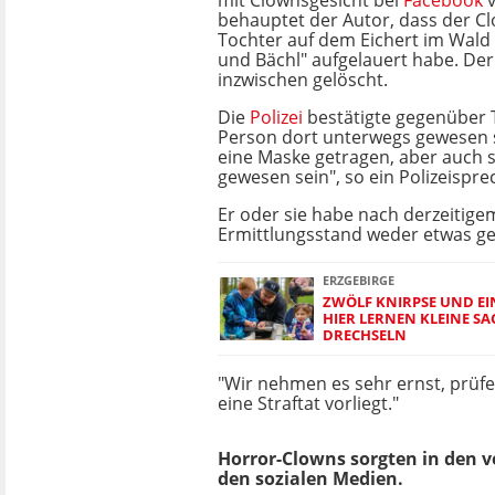
mit Clownsgesicht bei
Facebook
v
behauptet der Autor, dass der C
Tochter auf dem Eichert im Wald
und Bächl" aufgelauert habe. Der
inzwischen gelöscht.
Die
Polizei
bestätigte gegenüber 
Person dort unterwegs gewesen s
eine Maske getragen, aber auch 
gewesen sein", so ein Polizeispre
Er oder sie habe nach derzeitige
Ermittlungsstand weder etwas ge
ERZGEBIRGE
ZWÖLF KNIRPSE UND E
HIER LERNEN KLEINE S
DRECHSELN
"Wir nehmen es sehr ernst, prüfe
eine Straftat vorliegt."
Horror-Clowns sorgten in den 
den sozialen Medien.