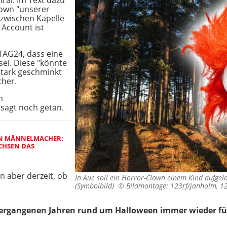
iral. Im Text dazu
lown "unserer
 zwischen Kapelle
 Account ist
TAG24, dass eine
ei. Diese "könnte
stark geschminkt
cher.
m
sagt noch getan.
IN MÄNNELMACHER:
ACHSEN DAS
n aber derzeit, ob
In Aue soll ein Horror-Clown einem Kind aufgela
(Symbolbild) ©
Bildmontage: 123rf/janholm, 1
vergangenen Jahren rund um Halloween immer wieder für