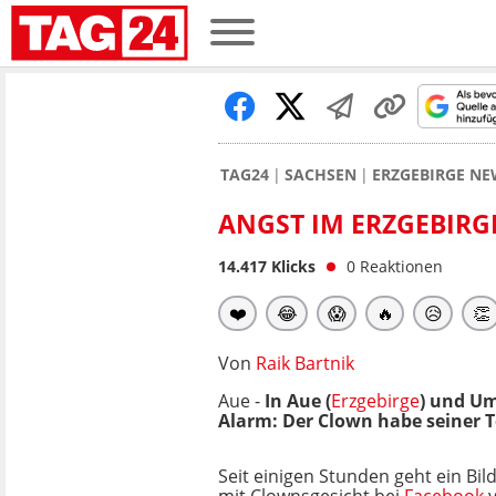
TAG24
SACHSEN
ERZGEBIRGE NE
ANGST IM ERZGEBIRG
14.417
Klicks
0
Reaktionen
❤️
😂
😱
🔥
😥
👏
Von
Raik Bartnik
Aue -
In Aue (
Erzgebirge
) und Um
Alarm: Der Clown habe seiner T
Seit einigen Stunden geht ein Bil