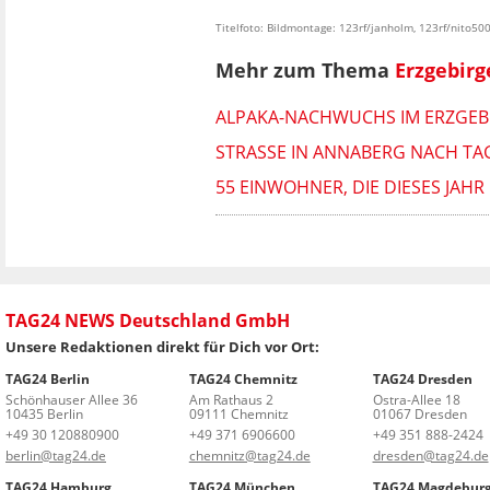
Titelfoto: Bildmontage: 123rf/janholm, 123rf/nito50
Mehr zum Thema
Erzgebirg
ALPAKA-NACHWUCHS IM ERZGEBI
STRASSE IN ANNABERG NACH TAG
55 EINWOHNER, DIE DIESES JA
TAG24 NEWS Deutschland GmbH
Unsere Redaktionen direkt für Dich vor Ort:
TAG24 Berlin
TAG24 Chemnitz
TAG24 Dresden
Schönhauser Allee 36
Am Rathaus 2
Ostra-Allee 18
10435 Berlin
09111 Chemnitz
01067 Dresden
+49 30 120880900
+49 371 6906600
+49 351 888-2424
berlin@tag24.de
chemnitz@tag24.de
dresden@tag24.de
TAG24 Hamburg
TAG24 München
TAG24 Magdebur