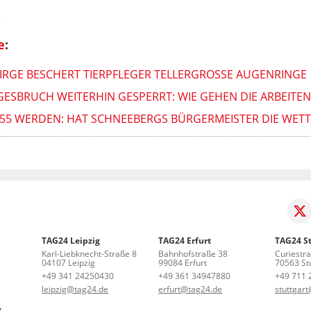
0
e
:
RGE BESCHERT TIERPFLEGER TELLERGROSSE AUGENRINGE
ESBRUCH WEITERHIN GESPERRT: WIE GEHEN DIE ARBEITEN
HR 55 WERDEN: HAT SCHNEEBERGS BÜRGERMEISTER DIE WE
TAG24 Leipzig
TAG24 Erfurt
TAG24 St
Karl-Liebknecht-Straße 8
Bahnhofstraße 38
Curiestr
04107 Leipzig
99084 Erfurt
70563 Stu
+49 341 24250430
+49 361 34947880
+49 711 
leipzig@tag24.de
erfurt@tag24.de
stuttgar
g