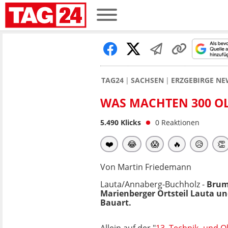
TAG24
SACHSEN
ERZGEBIRGE NE
WAS MACHTEN 300 OL
5.490
Klicks
0
Reaktionen
❤️
😂
😱
🔥
😥
👏
Von Martin Friedemann
Lauta/Annaberg-Buchholz -
Brumm
Marienberger Ortsteil Lauta u
Bauart.