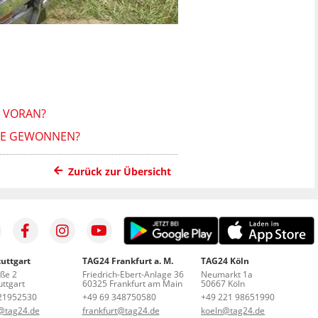
 VORAN?
TTE GEWONNEN?
Zurück zur Übersicht
uttgart
TAG24 Frankfurt a. M.
TAG24 Köln
aße 2
Friedrich-Ebert-Anlage 36
Neumarkt 1a
ttgart
60325 Frankfurt am Main
50667 Köln
21952530
+49 69 348750580
+49 221 98651990
t@tag24.de
frankfurt@tag24.de
koeln@tag24.de