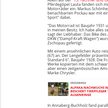
Allein auf der "
13. Technik- und 
Pferdegöpel Lauta fanden sich m
Motorräder ein. Markus Schönhe
benachbarten Pockau war mit ei
Sport" dabei.
"Das Motorrad ist Baujahr 1931 u
in meinen Besitz. Ich habe alles se
sagt der Liebhaber. Das Bike des
DKW ("Dampf-Kraft-Wagen") wurd
Zschopau gefertigt.
Mit einem ansehnlichen Auto rei
(67) an. Der Lengefelder präsenti
Standard 6", Baujahr 1928. Die Fr
Werke kopierten mit dem schwa
aber einen zeitgenössischen Ami-
Marke Chrysler.
ERZGEBIRGE
ALPAKA-NACHWUCHS IM
BESCHERT TIERPFLEGER T
UGENRINGE
In Annaberg-Buchholz fand parall