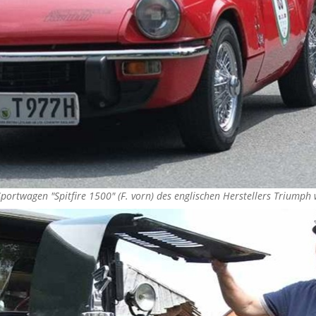
Sportwagen "Spitfire 1500" (F. vorn) des englischen Herstellers Triump