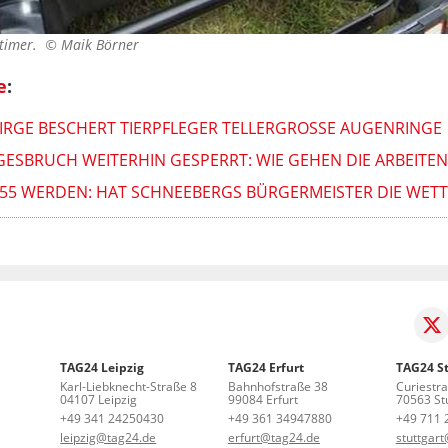
ldtimer. ©
Maik Börner
e
:
RGE BESCHERT TIERPFLEGER TELLERGROSSE AUGENRINGE
ESBRUCH WEITERHIN GESPERRT: WIE GEHEN DIE ARBEITEN
HR 55 WERDEN: HAT SCHNEEBERGS BÜRGERMEISTER DIE WE
TAG24 Leipzig
TAG24 Erfurt
TAG24 St
Karl-Liebknecht-Straße 8
Bahnhofstraße 38
Curiestr
04107 Leipzig
99084 Erfurt
70563 Stu
+49 341 24250430
+49 361 34947880
+49 711 
leipzig@tag24.de
erfurt@tag24.de
stuttgar