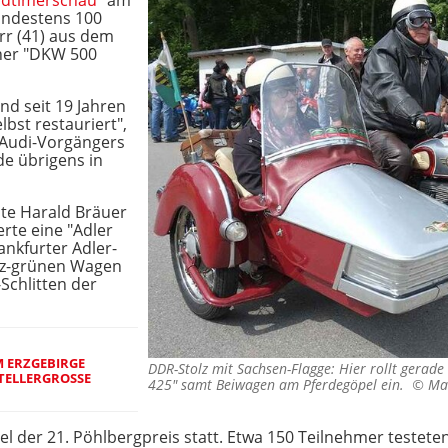
Oldtimerschau
" am
indestens 100
rr (41) aus dem
ner "DKW 500
nd seit 19 Jahren
lbst restauriert",
 Audi-Vorgängers
e übrigens in
ste Harald Bräuer
erte eine "Adler
ankfurter Adler-
rz-grünen Wagen
Schlitten der
 ERZGEBIRGE
DDR-Stolz mit Sachsen-Flagge: Hier rollt gerad
ELLERGROSSE A
425" samt Beiwagen am Pferdegöpel ein. ©
Ma
el der 21. Pöhlbergpreis statt. Etwa 150 Teilnehmer testete