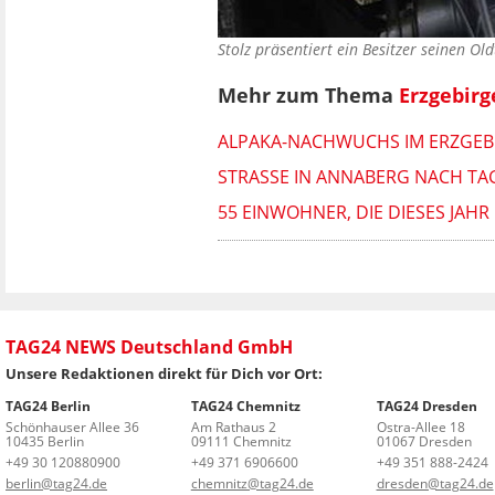
Stolz präsentiert ein Besitzer seinen O
Mehr zum Thema
Erzgebirg
ALPAKA-NACHWUCHS IM ERZGEBI
STRASSE IN ANNABERG NACH TAG
55 EINWOHNER, DIE DIESES JA
TAG24 NEWS Deutschland GmbH
Unsere Redaktionen direkt für Dich vor Ort:
TAG24 Berlin
TAG24 Chemnitz
TAG24 Dresden
Schönhauser Allee 36
Am Rathaus 2
Ostra-Allee 18
10435 Berlin
09111 Chemnitz
01067 Dresden
+49 30 120880900
+49 371 6906600
+49 351 888-2424
berlin@tag24.de
chemnitz@tag24.de
dresden@tag24.de