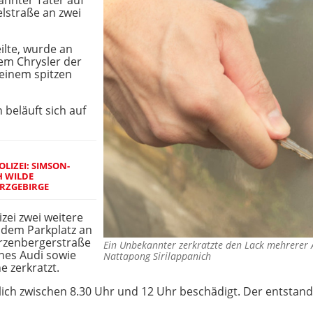
annter Täter auf
lstraße an zwei
ilte, wurde an
em Chrysler der
 einem spitzen
beläuft sich auf
LIZEI: SIMSON-
CH WILDE
RZGEBIRGE
zei zwei weitere
 dem Parkplatz an
arzenbergerstraße
Ein Unbekannter zerkratzte den Lack mehrerer
nes Audi sowie
Nattapong Sirilappanich
 zerkratzt.
lich zwischen 8.30 Uhr und 12 Uhr beschädigt. Der entstan