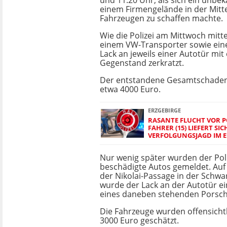
und 11.20 Uhr, als sich ein unbek
einem Firmengelände in der Mitte
Fahrzeugen zu schaffen machte.
Wie die Polizei am Mittwoch mitte
einem VW-Transporter sowie ein
Lack an jeweils einer Autotür mit
Gegenstand zerkratzt.
Der entstandene Gesamtschaden 
etwa 4000 Euro.
ERZGEBIRGE
RASANTE FLUCHT VOR PO
FAHRER (15) LIEFERT SI
VERFOLGUNGSJAGD IM E
Nur wenig später wurden der Poli
beschädigte Autos gemeldet. Auf
der Nikolai-Passage in der Schw
wurde der Lack an der Autotür ei
eines daneben stehenden Porsche
Die Fahrzeuge wurden offensicht
3000 Euro geschätzt.