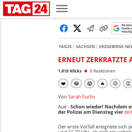
TAG24
SACHSEN
ERZGEBIRGE NE
ERNEUT ZERKRATZTE 
1.818
Klicks
0
Reaktionen
❤️
😂
😱
🔥
😥
👏
Von
Sarah Fuchs
Aue -
Schon wieder! Nachdem es
der Polizei am Dienstag vier
zer
Der erste Vorfall ereignete sich 