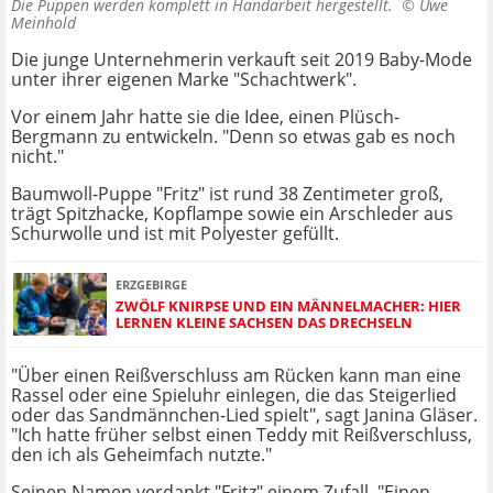
Die Puppen werden komplett in Handarbeit hergestellt. ©
Uwe
Meinhold
Die junge Unternehmerin verkauft seit 2019 Baby-Mode
unter ihrer eigenen Marke "Schachtwerk".
Vor einem Jahr hatte sie die Idee, einen Plüsch-
Bergmann zu entwickeln. "Denn so etwas gab es noch
nicht."
Baumwoll-Puppe "Fritz" ist rund 38 Zentimeter groß,
trägt Spitzhacke, Kopflampe sowie ein Arschleder aus
Schurwolle und ist mit Polyester gefüllt.
ERZGEBIRGE
ZWÖLF KNIRPSE UND EIN MÄNNELMACHER: HIER
LERNEN KLEINE SACHSEN DAS DRECHSELN
"Über einen Reißverschluss am Rücken kann man eine
Rassel oder eine Spieluhr einlegen, die das Steigerlied
oder das Sandmännchen-Lied spielt", sagt Janina Gläser.
"Ich hatte früher selbst einen Teddy mit Reißverschluss,
den ich als Geheimfach nutzte."
Seinen Namen verdankt "Fritz" einem Zufall. "Einen