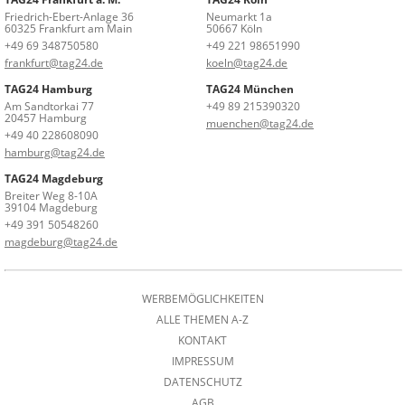
Friedrich-Ebert-Anlage 36
Neumarkt 1a
60325 Frankfurt am Main
50667 Köln
+49 69 348750580
+49 221 98651990
frankfurt@tag24.de
koeln@tag24.de
TAG24 Hamburg
TAG24 München
Am Sandtorkai 77
+49 89 215390320
20457 Hamburg
muenchen@tag24.de
+49 40 228608090
hamburg@tag24.de
TAG24 Magdeburg
Breiter Weg 8-10A
39104 Magdeburg
+49 391 50548260
magdeburg@tag24.de
WERBEMÖGLICHKEITEN
ALLE THEMEN A-Z
KONTAKT
IMPRESSUM
DATENSCHUTZ
AGB