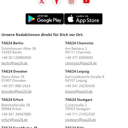
Unsere Redaktionen direkt für Dich vor Ort:
TAG24 Berlin
TAG24 Chemnitz
Schönhauser Allee 36
Am Rathaus 2
10435 Berlin
09111 Chemnitz
+49 30 120880900
+49 371 6906600
berlin@tag24.de
chemnitz@tag24.de
TAG24 Dresden
TAG24 Leipzig
Ostra-Allee 18
Karl-Liebknecht-Straße 8
01067 Dresden
04107 Leipzig
+49 351 888-2424
+49 341 24250430
dresden@tag24.de
leipzig@tag24.de
TAG24 Erfurt
TAG24 Stuttgart
Bahnhofstraße 38
Curiestraße 2
99084 Erfurt
70563 Stuttgart
+49 361 34947880
+49 711 21952530
erfurt@tag24.de
stuttgart@tag24.de
TAG24 Frankfurt a. M.
TAG24 Köln