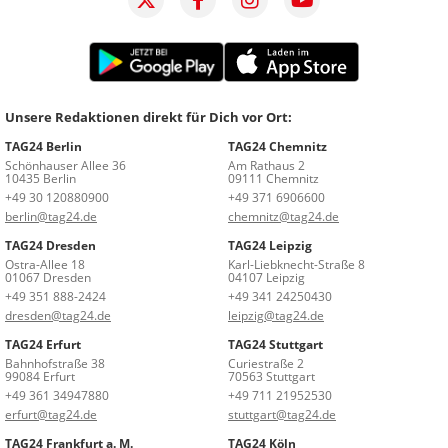
Unsere Redaktionen direkt für Dich vor Ort:
TAG24 Berlin
TAG24 Chemnitz
Schönhauser Allee 36
Am Rathaus 2
10435 Berlin
09111 Chemnitz
+49 30 120880900
+49 371 6906600
berlin@tag24.de
chemnitz@tag24.de
TAG24 Dresden
TAG24 Leipzig
Ostra-Allee 18
Karl-Liebknecht-Straße 8
01067 Dresden
04107 Leipzig
+49 351 888-2424
+49 341 24250430
dresden@tag24.de
leipzig@tag24.de
TAG24 Erfurt
TAG24 Stuttgart
Bahnhofstraße 38
Curiestraße 2
99084 Erfurt
70563 Stuttgart
+49 361 34947880
+49 711 21952530
erfurt@tag24.de
stuttgart@tag24.de
TAG24 Frankfurt a. M.
TAG24 Köln