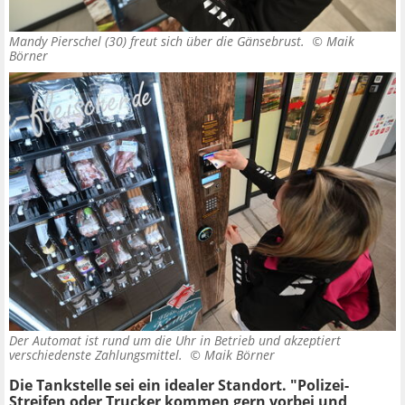
Mandy Pierschel (30) freut sich über die Gänsebrust. ©
Maik
Börner
Der Automat ist rund um die Uhr in Betrieb und akzeptiert
verschiedenste Zahlungsmittel. ©
Maik Börner
Die Tankstelle sei ein idealer Standort. "Polizei-
Streifen oder Trucker kommen gern vorbei und