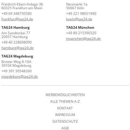
Friedrich-Ebert-Anlage 36
Neumarkt 1a
60325 Frankfurt am Main
50667 Köln
+49 69 348750580
+49 221 98651990
frankfurt@tag24.de
koeln@tag24.de
TAG24 Hamburg
TAG24 München
Am Sandtorkai 77
+49 89 215390320
20457 Hamburg
muenchen@tag24.de
+49 40 228608090
hamburg@tag24.de
TAG24 Magdeburg
Breiter Weg 8-10A
39104 Magdeburg
+49 391 50548260
magdeburg@tag24.de
WERBEMÖGLICHKEITEN
ALLE THEMEN A-Z
KONTAKT
IMPRESSUM
DATENSCHUTZ
AGB