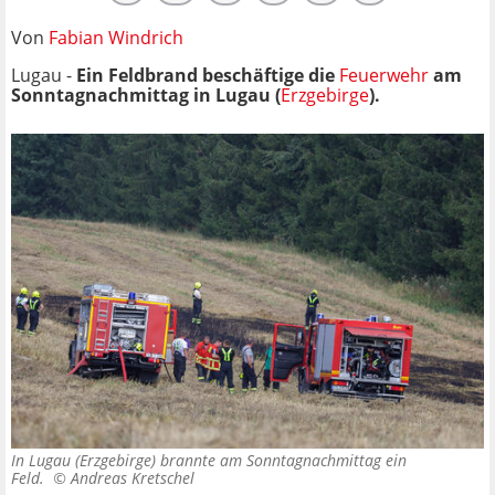
Von
Fabian Windrich
Lugau -
Ein Feldbrand beschäftige die
Feuerwehr
am
Sonntagnachmittag in Lugau (
Erzgebirge
).
In Lugau (Erzgebirge) brannte am Sonntagnachmittag ein
Feld. ©
Andreas Kretschel