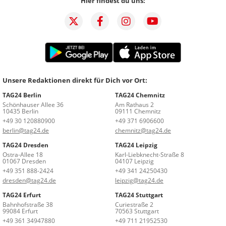
Hier findest du uns:
Unsere Redaktionen direkt für Dich vor Ort:
TAG24 Berlin
TAG24 Chemnitz
Schönhauser Allee 36
Am Rathaus 2
10435 Berlin
09111 Chemnitz
+49 30 120880900
+49 371 6906600
berlin@tag24.de
chemnitz@tag24.de
TAG24 Dresden
TAG24 Leipzig
Ostra-Allee 18
Karl-Liebknecht-Straße 8
01067 Dresden
04107 Leipzig
+49 351 888-2424
+49 341 24250430
dresden@tag24.de
leipzig@tag24.de
TAG24 Erfurt
TAG24 Stuttgart
Bahnhofstraße 38
Curiestraße 2
99084 Erfurt
70563 Stuttgart
+49 361 34947880
+49 711 21952530