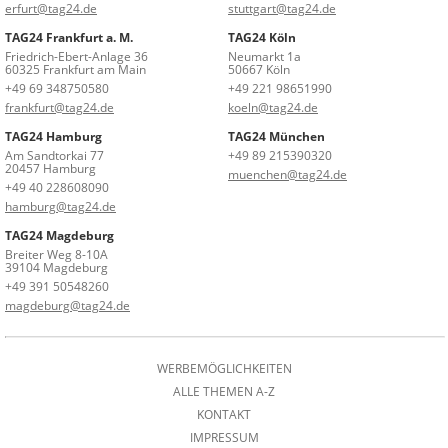
erfurt@tag24.de
stuttgart@tag24.de
TAG24 Frankfurt a. M.
TAG24 Köln
Friedrich-Ebert-Anlage 36
Neumarkt 1a
60325 Frankfurt am Main
50667 Köln
+49 69 348750580
+49 221 98651990
frankfurt@tag24.de
koeln@tag24.de
TAG24 Hamburg
TAG24 München
Am Sandtorkai 77
+49 89 215390320
20457 Hamburg
muenchen@tag24.de
+49 40 228608090
hamburg@tag24.de
TAG24 Magdeburg
Breiter Weg 8-10A
39104 Magdeburg
+49 391 50548260
magdeburg@tag24.de
WERBEMÖGLICHKEITEN
ALLE THEMEN A-Z
KONTAKT
IMPRESSUM