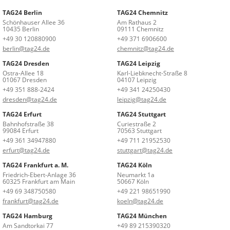
TAG24 Berlin
TAG24 Chemnitz
Schönhauser Allee 36
Am Rathaus 2
10435 Berlin
09111 Chemnitz
+49 30 120880900
+49 371 6906600
berlin@tag24.de
chemnitz@tag24.de
TAG24 Dresden
TAG24 Leipzig
Ostra-Allee 18
Karl-Liebknecht-Straße 8
01067 Dresden
04107 Leipzig
+49 351 888-2424
+49 341 24250430
dresden@tag24.de
leipzig@tag24.de
TAG24 Erfurt
TAG24 Stuttgart
Bahnhofstraße 38
Curiestraße 2
99084 Erfurt
70563 Stuttgart
+49 361 34947880
+49 711 21952530
erfurt@tag24.de
stuttgart@tag24.de
TAG24 Frankfurt a. M.
TAG24 Köln
Friedrich-Ebert-Anlage 36
Neumarkt 1a
60325 Frankfurt am Main
50667 Köln
+49 69 348750580
+49 221 98651990
frankfurt@tag24.de
koeln@tag24.de
TAG24 Hamburg
TAG24 München
Am Sandtorkai 77
+49 89 215390320