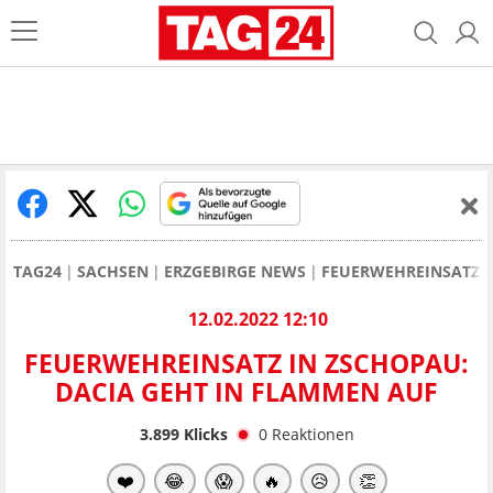
TAG24
SACHSEN
ERZGEBIRGE NEWS
FEUERWEHREINSATZ I
12.02.2022 12:10
FEUERWEHREINSATZ IN ZSCHOPAU:
DACIA GEHT IN FLAMMEN AUF
3.899
Klicks
0
Reaktionen
❤️
😂
😱
🔥
😥
👏