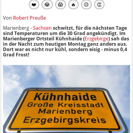
❤️
😂
😱
🔥
😥
👏
Von
Robert Preuße
Marienberg -
Sachsen
schwitzt, für die nächsten Tage
sind Temperaturen um die 30 Grad angekündigt. Im
Marienberger Ortsteil Kühnhaide (
Erzgebirge
) sah das
in der Nacht zum heutigen Montag ganz anders aus.
Dort war es nicht nur kühl, sondern eisig - minus 0,4
Grad Frost!