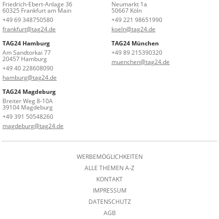
Friedrich-Ebert-Anlage 36
Neumarkt 1a
60325 Frankfurt am Main
50667 Köln
+49 69 348750580
+49 221 98651990
frankfurt@tag24.de
koeln@tag24.de
TAG24 Hamburg
TAG24 München
Am Sandtorkai 77
+49 89 215390320
20457 Hamburg
muenchen@tag24.de
+49 40 228608090
hamburg@tag24.de
TAG24 Magdeburg
Breiter Weg 8-10A
39104 Magdeburg
+49 391 50548260
magdeburg@tag24.de
WERBEMÖGLICHKEITEN
ALLE THEMEN A-Z
KONTAKT
IMPRESSUM
DATENSCHUTZ
AGB