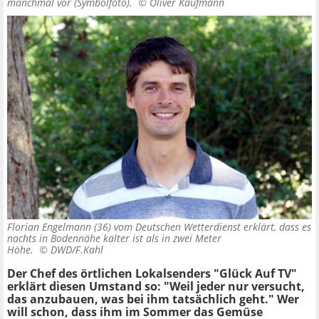
manchmal vor (Symbolfoto). ©
Oliver Kaufmann
Florian Engelmann (36) vom Deutschen Wetterdienst erklärt, dass es
nachts in Bodennähe kälter ist als in zwei Meter
Höhe. ©
DWD/F.Kahl
Der Chef des örtlichen Lokalsenders "Glück Auf TV"
erklärt diesen Umstand so: "Weil jeder nur versucht,
das anzubauen, was bei ihm tatsächlich geht." Wer
will schon, dass ihm im Sommer das Gemüse