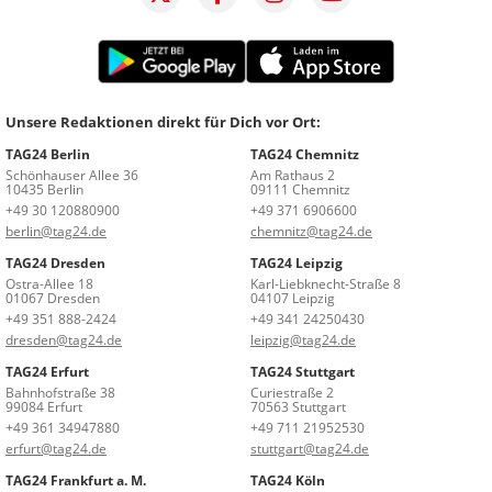
Unsere Redaktionen direkt für Dich vor Ort:
TAG24 Berlin
TAG24 Chemnitz
Schönhauser Allee 36
Am Rathaus 2
10435 Berlin
09111 Chemnitz
+49 30 120880900
+49 371 6906600
berlin@tag24.de
chemnitz@tag24.de
TAG24 Dresden
TAG24 Leipzig
Ostra-Allee 18
Karl-Liebknecht-Straße 8
01067 Dresden
04107 Leipzig
+49 351 888-2424
+49 341 24250430
dresden@tag24.de
leipzig@tag24.de
TAG24 Erfurt
TAG24 Stuttgart
Bahnhofstraße 38
Curiestraße 2
99084 Erfurt
70563 Stuttgart
+49 361 34947880
+49 711 21952530
erfurt@tag24.de
stuttgart@tag24.de
TAG24 Frankfurt a. M.
TAG24 Köln