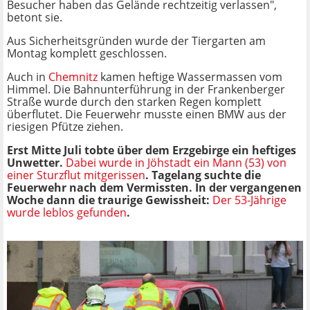
Besucher haben das Gelände rechtzeitig verlassen",
betont sie.
Aus Sicherheitsgründen wurde der Tiergarten am
Montag komplett geschlossen.
Auch in
Chemnitz
kamen heftige Wassermassen vom
Himmel. Die Bahnunterführung in der Frankenberger
Straße wurde durch den starken Regen komplett
überflutet. Die Feuerwehr musste einen BMW aus der
riesigen Pfütze ziehen.
Erst Mitte Juli tobte über dem Erzgebirge ein heftiges
Unwetter.
Dabei wurde in Jöhstadt ein Mann (53) von
einer Sturzflut mitgerissen
. Tagelang suchte die
Feuerwehr nach dem Vermissten. In der vergangenen
Woche dann die traurige Gewissheit:
Der 53-Jährige
wurde leblos gefunden
.