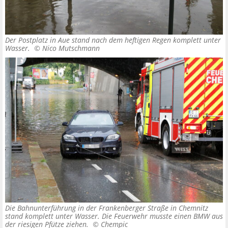
Der Postplatz in Aue stand nach dem heftigen Regen komplett unter
Wasser. ©
Nico Mutschmann
Die Bahnunterführung in der Frankenberger Straße in Chemnitz
stand komplett unter Wasser. Die Feuerwehr musste einen BMW aus
der riesigen Pfütze ziehen. ©
Chempic