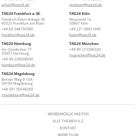
erfurt@tag24.de
stuttgart@tag24.de
TAG24 Frankfurt a. M.
TAG24 Köln
Friedrich-Ebert-Anlage 36
Neumarkt 1a
60325 Frankfurt am Main
50667 Köln
+49 69 348750580
+49 221 98651990
frankfurt@tag24.de
koeln@tag24.de
TAG24 Hamburg
TAG24 München
Am Sandtorkai 77
+49 89 215390320
20457 Hamburg
muenchen@tag24.de
+49 40 228608090
hamburg@tag24.de
TAG24 Magdeburg
Breiter Weg 8-10A
39104 Magdeburg
+49 391 50548260
magdeburg@tag24.de
WERBEMÖGLICHKEITEN
ALLE THEMEN A-Z
KONTAKT
IMPRESSUM