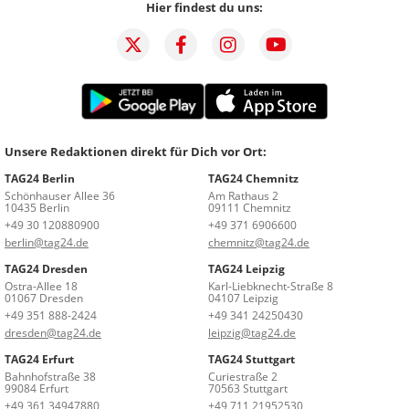
Hier findest du uns:
Unsere Redaktionen direkt für Dich vor Ort:
TAG24 Berlin
TAG24 Chemnitz
Schönhauser Allee 36
Am Rathaus 2
10435 Berlin
09111 Chemnitz
+49 30 120880900
+49 371 6906600
berlin@tag24.de
chemnitz@tag24.de
TAG24 Dresden
TAG24 Leipzig
Ostra-Allee 18
Karl-Liebknecht-Straße 8
01067 Dresden
04107 Leipzig
+49 351 888-2424
+49 341 24250430
dresden@tag24.de
leipzig@tag24.de
TAG24 Erfurt
TAG24 Stuttgart
Bahnhofstraße 38
Curiestraße 2
99084 Erfurt
70563 Stuttgart
+49 361 34947880
+49 711 21952530