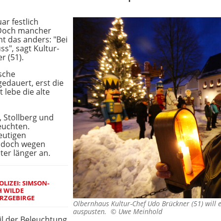
ar festlich
. Doch mancher
t das anders: "Bei
ss", sagt Kultur-
 (51).
sche
edauert, erst die
 lebe die alte
 Stollberg und
euchten.
eutigen
, doch wegen
ter länger an.
LIZEI: SIMSON-
CH WILDE
RZGEBIRGE
Olbernhaus Kultur-Chef Udo Brückner (51) will e
auspusten. ©
Uwe Meinhold
il der Beleuchtung