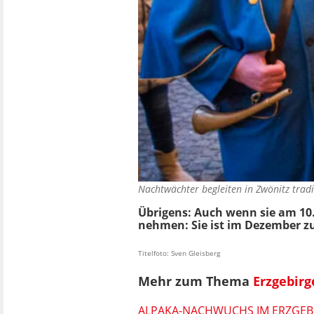
Nachtwächter begleiten in Zwönitz trad
Übrigens: Auch wenn sie am 10.
nehmen: Sie ist im Dezember 
Titelfoto: Sven Gleisberg
Mehr zum Thema
Erzgebirg
ALPAKA-NACHWUCHS IM ERZGEBI