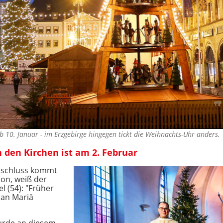
ab 10. Januar - im Erzgebirge hingegen tickt die Weihnachts-Uhr anders
 den Kirchen ist am 2. Februar
Abschluss kommt
ion, weiß der
l (54): "Früher
 an Mariä