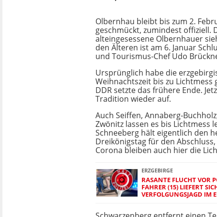
Olbernhau bleibt bis zum 2. Febru
geschmückt, zumindest offiziell
alteingesessene Olbernhauer sieh
den Älteren ist am 6. Januar Schlu
und Tourismus-Chef Udo Brückner
Ursprünglich habe die erzgebirgi
Weihnachtszeit bis zu Lichtmess g
DDR setzte das frühere Ende. Jetzt
Tradition wieder auf.
Auch Seiffen, Annaberg-Buchholz,
Zwönitz lassen es bis Lichtmess l
Schneeberg hält eigentlich den h
Dreikönigstag für den Abschluss
Corona bleiben auch hier die Lich
ERZGEBIRGE
RASANTE FLUCHT VOR PO
FAHRER (15) LIEFERT SI
VERFOLGUNGSJAGD IM E
Schwarzenberg entfernt einen Te