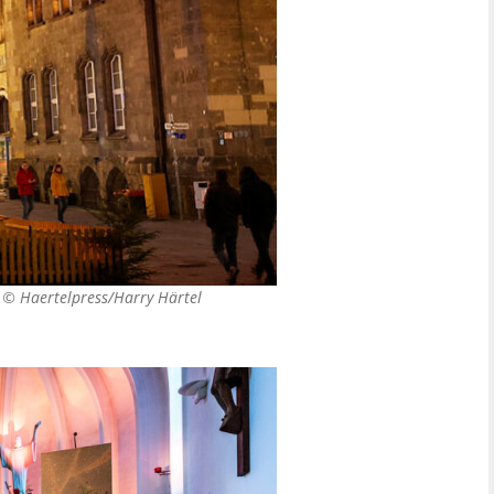
. ©
Haertelpress/Harry Härtel