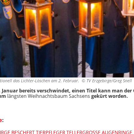
itionell das Lichter-Löschen am 2. Februar. ©
TV Erzgebirge/Greg Snell
 Januar bereits verschwindet, einen Titel kann man der 
zum
längsten Weihnachtsbaum Sachsens
gekürt worden.
e
:
RGE BESCHERT TIERPFLEGER TELLERGROSSE AUGENRINGE