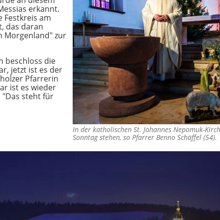
urde an diesem
Messias erkannt.
e Festkreis am
, das daran
em Morgenland" zur
m beschloss die
, jetzt ist es der
holzer Pfarrerin
ar ist es wieder
. "Das steht für
In der katholischen St. Johannes Nepomuk-Kirche
Sonntag stehen, so Pfarrer Benno Schäffel (54)