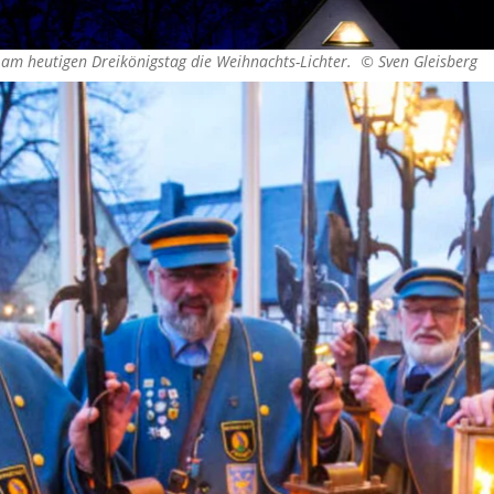
 am heutigen Dreikönigstag die Weihnachts-Lichter. ©
Sven Gleisberg