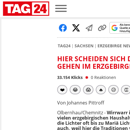
TAG24
SACHSEN
ERZGEBIRGE NE
HIER SCHEIDEN SICH
GEHEN IM ERZGEBIRGE
33.154
Klicks
0
Reaktionen
❤️
😂
😱
🔥
😥
👏
Von Johannes Pittroff
Olbernhau/Chemnitz -
Wirrwarr 
vielen erzgebirgischen Hausha
die Lichter oft bis zu Mariä Li
auch, weil hier die Traditione