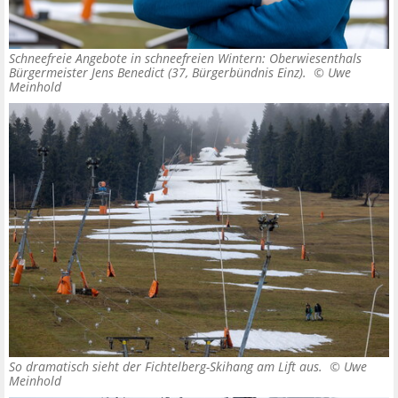
Schneefreie Angebote in schneefreien Wintern: Oberwiesenthals
Bürgermeister Jens Benedict (37, Bürgerbündnis Einz). ©
Uwe
Meinhold
So dramatisch sieht der Fichtelberg-Skihang am Lift aus. ©
Uwe
Meinhold