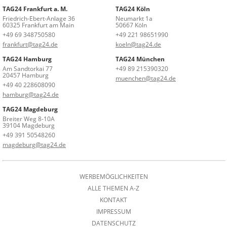
TAG24 Frankfurt a. M.
TAG24 Köln
Friedrich-Ebert-Anlage 36
Neumarkt 1a
60325 Frankfurt am Main
50667 Köln
+49 69 348750580
+49 221 98651990
frankfurt@tag24.de
koeln@tag24.de
TAG24 Hamburg
TAG24 München
Am Sandtorkai 77
+49 89 215390320
20457 Hamburg
muenchen@tag24.de
+49 40 228608090
hamburg@tag24.de
TAG24 Magdeburg
Breiter Weg 8-10A
39104 Magdeburg
+49 391 50548260
magdeburg@tag24.de
WERBEMÖGLICHKEITEN
ALLE THEMEN A-Z
KONTAKT
IMPRESSUM
DATENSCHUTZ