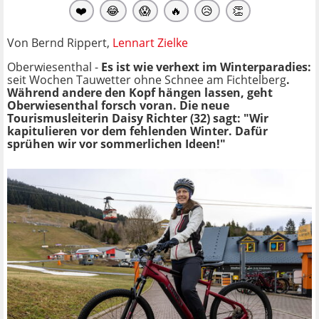
❤️
😂
😱
🔥
😥
👏
Von Bernd Rippert,
Lennart Zielke
Oberwiesenthal
-
Es ist wie verhext im Winterparadies:
seit Wochen Tauwetter ohne Schnee am Fichtelberg
.
Während andere den Kopf hängen lassen, geht
Oberwiesenthal forsch voran. Die neue
Tourismusleiterin Daisy Richter (32) sagt: "Wir
kapitulieren vor dem fehlenden Winter. Dafür
sprühen wir vor sommerlichen Ideen!"