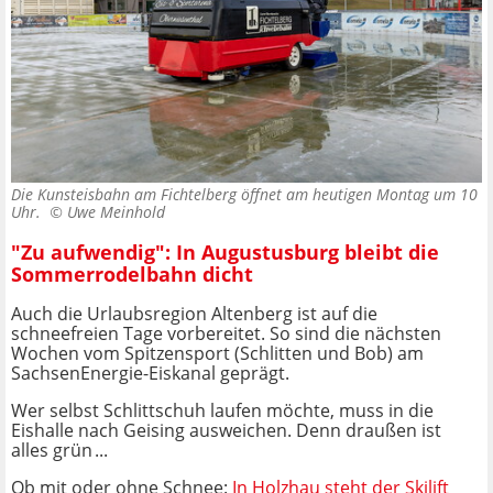
Die Kunsteisbahn am Fichtelberg öffnet am heutigen Montag um 10
Uhr. ©
Uwe Meinhold
"Zu aufwendig": In Augustusburg bleibt die
Sommerrodelbahn dicht
Auch die Urlaubsregion Altenberg ist auf die
schneefreien Tage vorbereitet. So sind die nächsten
Wochen vom Spitzensport (Schlitten und Bob) am
SachsenEnergie-Eiskanal geprägt.
Wer selbst Schlittschuh laufen möchte, muss in die
Eishalle nach Geising ausweichen. Denn draußen ist
alles grün ...
Ob mit oder ohne Schnee:
In Holzhau steht der Skilift