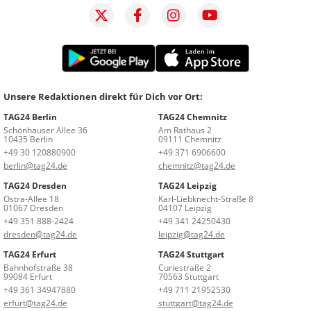
Unsere Redaktionen direkt für Dich vor Ort:
TAG24 Berlin
TAG24 Chemnitz
Schönhauser Allee 36
Am Rathaus 2
10435 Berlin
09111 Chemnitz
+49 30 120880900
+49 371 6906600
berlin@tag24.de
chemnitz@tag24.de
TAG24 Dresden
TAG24 Leipzig
Ostra-Allee 18
Karl-Liebknecht-Straße 8
01067 Dresden
04107 Leipzig
+49 351 888-2424
+49 341 24250430
dresden@tag24.de
leipzig@tag24.de
TAG24 Erfurt
TAG24 Stuttgart
Bahnhofstraße 38
Curiestraße 2
99084 Erfurt
70563 Stuttgart
+49 361 34947880
+49 711 21952530
erfurt@tag24.de
stuttgart@tag24.de