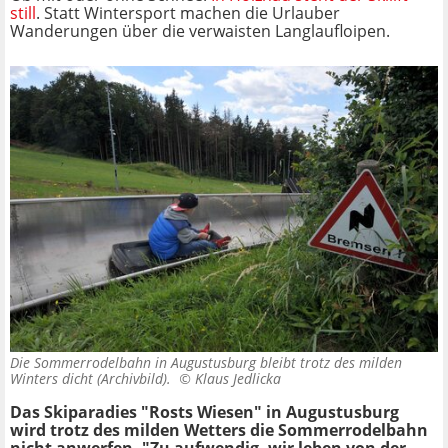
still
. Statt Wintersport machen die Urlauber
Wanderungen über die verwaisten Langlaufloipen.
Die Sommerrodelbahn in Augustusburg bleibt trotz des milden
Winters dicht (Archivbild). ©
Klaus Jedlicka
Das Skiparadies "Rosts Wiesen" in Augustusburg
wird trotz des milden Wetters die Sommerrodelbahn
nicht anwerfen. "Zu aufwendig, wir leben von der