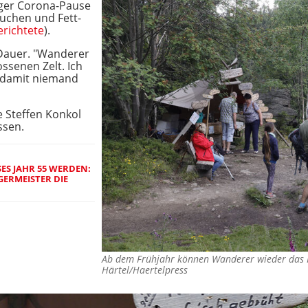
anger Corona-Pause
Kuchen und Fett-
richtete
).
 Dauer. "Wanderer
ssenen Zelt. Ich
, damit niemand
e Steffen Konkol
assen.
SES JAHR 55 WERDEN:
ERMEISTER DIE
Ab dem Frühjahr können Wanderer wieder das
Härtel/Haertelpress