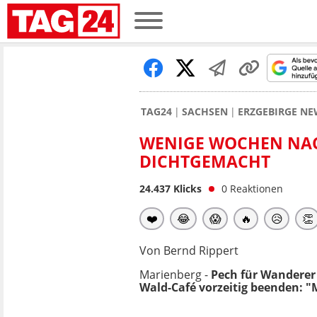
TAG24
SACHSEN
ERZGEBIRGE NE
WENIGE WOCHEN NACH
DICHTGEMACHT
24.437
Klicks
0
Reaktionen
❤️
😂
😱
🔥
😥
👏
Von Bernd Rippert
Marienberg -
Pech für Wandere
Wald-Café vorzeitig beenden: "