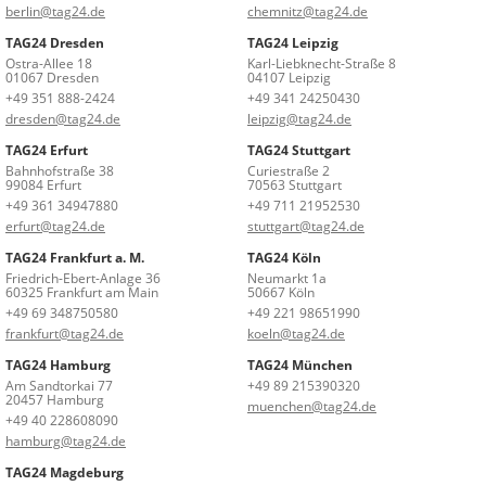
berlin@tag24.de
chemnitz@tag24.de
TAG24 Dresden
TAG24 Leipzig
Ostra-Allee 18
Karl-Liebknecht-Straße 8
01067 Dresden
04107 Leipzig
+49 351 888-2424
+49 341 24250430
dresden@tag24.de
leipzig@tag24.de
TAG24 Erfurt
TAG24 Stuttgart
Bahnhofstraße 38
Curiestraße 2
99084 Erfurt
70563 Stuttgart
+49 361 34947880
+49 711 21952530
erfurt@tag24.de
stuttgart@tag24.de
TAG24 Frankfurt a. M.
TAG24 Köln
Friedrich-Ebert-Anlage 36
Neumarkt 1a
60325 Frankfurt am Main
50667 Köln
+49 69 348750580
+49 221 98651990
frankfurt@tag24.de
koeln@tag24.de
TAG24 Hamburg
TAG24 München
Am Sandtorkai 77
+49 89 215390320
20457 Hamburg
muenchen@tag24.de
+49 40 228608090
hamburg@tag24.de
TAG24 Magdeburg