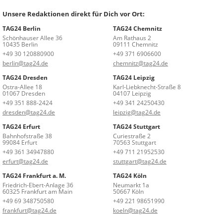
Unsere Redaktionen direkt für Dich vor Ort:
TAG24 Berlin
TAG24 Chemnitz
Schönhauser Allee 36
Am Rathaus 2
10435 Berlin
09111 Chemnitz
+49 30 120880900
+49 371 6906600
berlin@tag24.de
chemnitz@tag24.de
TAG24 Dresden
TAG24 Leipzig
Ostra-Allee 18
Karl-Liebknecht-Straße 8
01067 Dresden
04107 Leipzig
+49 351 888-2424
+49 341 24250430
dresden@tag24.de
leipzig@tag24.de
TAG24 Erfurt
TAG24 Stuttgart
Bahnhofstraße 38
Curiestraße 2
99084 Erfurt
70563 Stuttgart
+49 361 34947880
+49 711 21952530
erfurt@tag24.de
stuttgart@tag24.de
TAG24 Frankfurt a. M.
TAG24 Köln
Friedrich-Ebert-Anlage 36
Neumarkt 1a
60325 Frankfurt am Main
50667 Köln
+49 69 348750580
+49 221 98651990
frankfurt@tag24.de
koeln@tag24.de