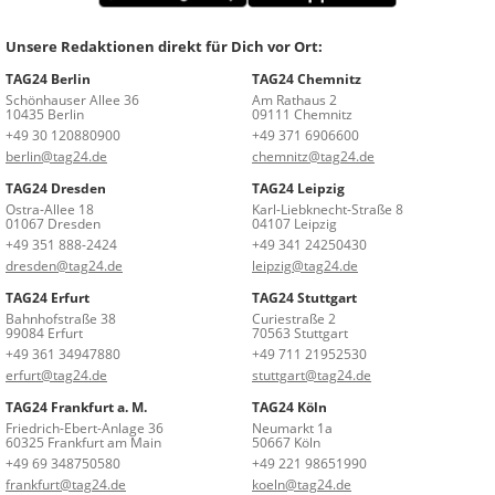
Unsere Redaktionen direkt für Dich vor Ort:
TAG24 Berlin
TAG24 Chemnitz
Schönhauser Allee 36
Am Rathaus 2
10435 Berlin
09111 Chemnitz
+49 30 120880900
+49 371 6906600
berlin@tag24.de
chemnitz@tag24.de
TAG24 Dresden
TAG24 Leipzig
Ostra-Allee 18
Karl-Liebknecht-Straße 8
01067 Dresden
04107 Leipzig
+49 351 888-2424
+49 341 24250430
dresden@tag24.de
leipzig@tag24.de
TAG24 Erfurt
TAG24 Stuttgart
Bahnhofstraße 38
Curiestraße 2
99084 Erfurt
70563 Stuttgart
+49 361 34947880
+49 711 21952530
erfurt@tag24.de
stuttgart@tag24.de
TAG24 Frankfurt a. M.
TAG24 Köln
Friedrich-Ebert-Anlage 36
Neumarkt 1a
60325 Frankfurt am Main
50667 Köln
+49 69 348750580
+49 221 98651990
frankfurt@tag24.de
koeln@tag24.de