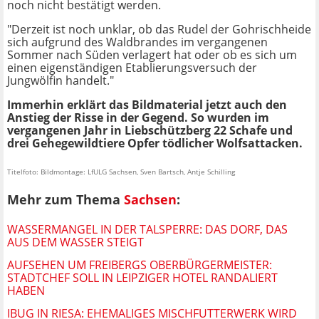
noch nicht bestätigt werden.
"Derzeit ist noch unklar, ob das Rudel der Gohrischheide
sich aufgrund des Waldbrandes im vergangenen
Sommer nach Süden verlagert hat oder ob es sich um
einen eigenständigen Etablierungsversuch der
Jungwölfin handelt."
Immerhin erklärt das Bildmaterial jetzt auch den
Anstieg der Risse in der Gegend. So wurden im
vergangenen Jahr in Liebschützberg 22 Schafe und
drei Gehegewildtiere Opfer tödlicher Wolfsattacken.
Titelfoto: Bildmontage: LfULG Sachsen, Sven Bartsch, Antje Schilling
Mehr zum Thema
Sachsen
:
WASSERMANGEL IN DER TALSPERRE: DAS DORF, DAS
AUS DEM WASSER STEIGT
AUFSEHEN UM FREIBERGS OBERBÜRGERMEISTER:
STADTCHEF SOLL IN LEIPZIGER HOTEL RANDALIERT
HABEN
IBUG IN RIESA: EHEMALIGES MISCHFUTTERWERK WIRD