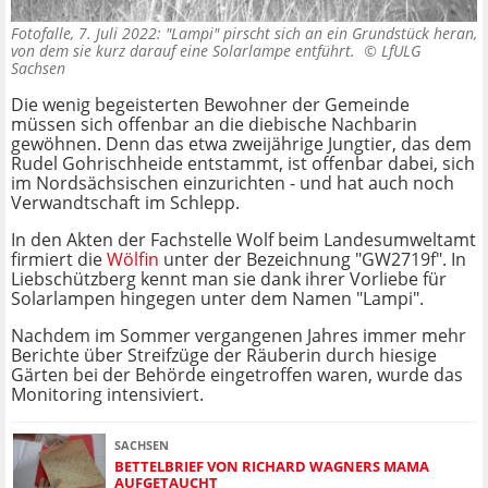
Fotofalle, 7. Juli 2022: "Lampi" pirscht sich an ein Grundstück heran,
von dem sie kurz darauf eine Solarlampe entführt. ©
LfULG
Sachsen
Die wenig begeisterten Bewohner der Gemeinde
müssen sich offenbar an die diebische Nachbarin
gewöhnen. Denn das etwa zweijährige Jungtier, das dem
Rudel Gohrischheide entstammt, ist offenbar dabei, sich
im Nordsächsischen einzurichten - und hat auch noch
Verwandtschaft im Schlepp.
In den Akten der Fachstelle Wolf beim Landesumweltamt
firmiert die
Wölfin
unter der Bezeichnung "GW2719f". In
Liebschützberg kennt man sie dank ihrer Vorliebe für
Solarlampen hingegen unter dem Namen "Lampi".
Nachdem im Sommer vergangenen Jahres immer mehr
Berichte über Streifzüge der Räuberin durch hiesige
Gärten bei der Behörde eingetroffen waren, wurde das
Monitoring intensiviert.
SACHSEN
BETTELBRIEF VON RICHARD WAGNERS MAMA
AUFGETAUCHT