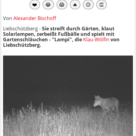
❤️
😂
😱
🔥
😥
👏
Von
Alexander Bischoff
Liebschützberg -
Sie streift durch Gärten, klaut
Solarlampen, zerbeißt Fußbälle und spielt mit
Gartenschläuchen - "Lampi", die
Klau-Wölfin
von
Liebschützberg.