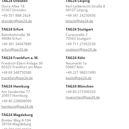
TAG24 Dresden
TAG24 Leipzig
Ostra-Allee 18
Karl-Liebknecht-Straße 8
01067 Dresden
04107 Leipzig
+49 351 888-2424
+49 341 24250430
dresden@tag24.de
leipzig@tag24.de
TAG24 Erfurt
TAG24 Stuttgart
Bahnhofstraße 38
Curiestraße 2
99084 Erfurt
70563 Stuttgart
+49 361 34947880
+49 711 21952530
erfurt@tag24.de
stuttgart@tag24.de
TAG24 Frankfurt a. M.
TAG24 Köln
Friedrich-Ebert-Anlage 36
Neumarkt 1a
60325 Frankfurt am Main
50667 Köln
+49 69 348750580
+49 221 98651990
frankfurt@tag24.de
koeln@tag24.de
TAG24 Hamburg
TAG24 München
Am Sandtorkai 77
+49 89 215390320
20457 Hamburg
muenchen@tag24.de
+49 40 228608090
hamburg@tag24.de
TAG24 Magdeburg
Breiter Weg 8-10A
39104 Magdeburg