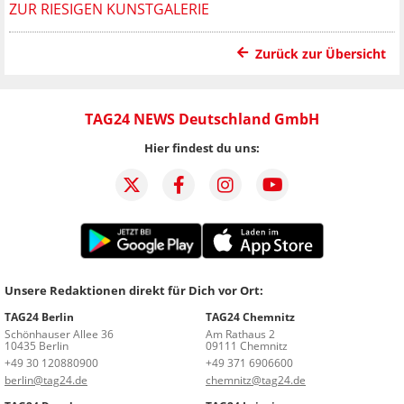
ZUR RIESIGEN KUNSTGALERIE
Zurück zur Übersicht
TAG24 NEWS Deutschland GmbH
Hier findest du uns:
Unsere Redaktionen direkt für Dich vor Ort:
TAG24 Berlin
TAG24 Chemnitz
Schönhauser Allee 36
Am Rathaus 2
10435 Berlin
09111 Chemnitz
+49 30 120880900
+49 371 6906600
berlin@tag24.de
chemnitz@tag24.de