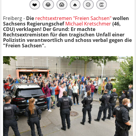
❤️
😂
😱
🔥
😥
👏
Freiberg -
Die
rechtsextremen "Freien Sachsen"
wollen
Sachsens Regierungschef
Michael Kretschmer
(46,
CDU) verklagen! Der Grund: Er machte
Rechtsextremisten für den tragischen Unfall einer
Polizistin verantwortlich und schoss verbal gegen die
"Freien Sachsen".