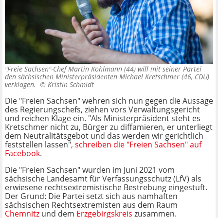
"Freie Sachsen"-Chef Martin Kohlmann (44) will mit seiner Partei
den sächsischen Ministerpräsidenten Michael Kretschmer (46, CDU)
verklagen. ©
Kristin Schmidt
Die "Freien Sachsen" wehren sich nun gegen die Aussage
des Regierungschefs, ziehen vors Verwaltungsgericht
und reichen Klage ein. "Als Ministerpräsident steht es
Kretschmer nicht zu, Bürger zu diffamieren, er unterliegt
dem Neutralitätsgebot und das werden wir gerichtlich
feststellen lassen",
schreiben die "Freien Sachsen" auf
Facebook
.
Die "Freien Sachsen" wurden im Juni 2021 vom
sächsische Landesamt für Verfassungsschutz (LfV) als
erwiesene rechtsextremistische Bestrebung eingestuft.
Der Grund: Die Partei setzt sich aus namhaften
sächsischen Rechtsextremisten aus dem Raum
Chemnitz
und dem
Erzgebirgskreis
zusammen.