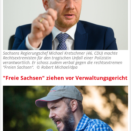
Sachsens Regierungschef Michael Kretschmer (46, CDU) machte
Rechtsextremisten für den tragischen Unfall einer Polizistin
verantwortlich. Er schoss zudem verbal gegen die rechtsextremen
"Freien Sachsen". ©
Robert Michael/dpa
"Freie Sachsen" ziehen vor Verwaltungsgericht