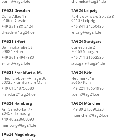
berlin@tag24.de
chemnitz@tag24.de
TAG24 Dresden
TAG24 Leipzig
Ostra-Allee 18
Karl-Liebknecht-Straße 8
01067 Dresden
04107 Leipzig
+49 351 888-2424
+49 341 24250430
dresden@tag24.de
leipzig@tag24.de
TAG24 Erfurt
TAG24 Stuttgart
Bahnhofstraße 38
Curiestraße 2
99084 Erfurt
70563 Stuttgart
+49 361 34947880
+49 711 21952530
erfurt@tag24.de
stuttgart@tag24.de
TAG24 Frankfurt a. M.
TAG24 Köln
Friedrich-Ebert-Anlage 36
Neumarkt 1a
60325 Frankfurt am Main
50667 Köln
+49 69 348750580
+49 221 98651990
frankfurt@tag24.de
koeln@tag24.de
TAG24 Hamburg
TAG24 München
Am Sandtorkai 77
+49 89 215390320
20457 Hamburg
muenchen@tag24.de
+49 40 228608090
hamburg@tag24.de
TAG24 Magdeburg