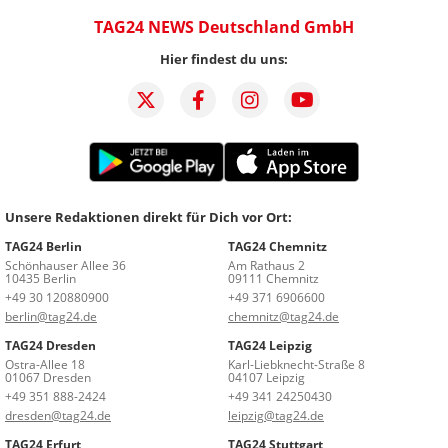
TAG24 NEWS Deutschland GmbH
Hier findest du uns:
Unsere Redaktionen direkt für Dich vor Ort:
TAG24 Berlin
TAG24 Chemnitz
Schönhauser Allee 36
Am Rathaus 2
10435 Berlin
09111 Chemnitz
+49 30 120880900
+49 371 6906600
berlin@tag24.de
chemnitz@tag24.de
TAG24 Dresden
TAG24 Leipzig
Ostra-Allee 18
Karl-Liebknecht-Straße 8
01067 Dresden
04107 Leipzig
+49 351 888-2424
+49 341 24250430
dresden@tag24.de
leipzig@tag24.de
TAG24 Erfurt
TAG24 Stuttgart