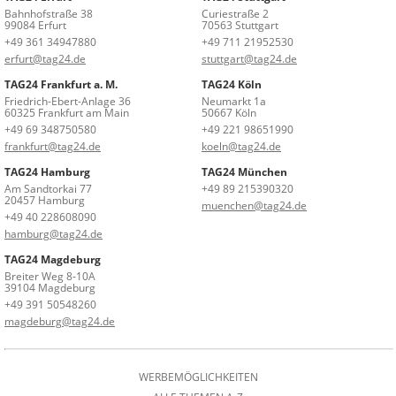
Bahnhofstraße 38
Curiestraße 2
99084 Erfurt
70563 Stuttgart
+49 361 34947880
+49 711 21952530
erfurt@tag24.de
stuttgart@tag24.de
TAG24 Frankfurt a. M.
TAG24 Köln
Friedrich-Ebert-Anlage 36
Neumarkt 1a
60325 Frankfurt am Main
50667 Köln
+49 69 348750580
+49 221 98651990
frankfurt@tag24.de
koeln@tag24.de
TAG24 Hamburg
TAG24 München
Am Sandtorkai 77
+49 89 215390320
20457 Hamburg
muenchen@tag24.de
+49 40 228608090
hamburg@tag24.de
TAG24 Magdeburg
Breiter Weg 8-10A
39104 Magdeburg
+49 391 50548260
magdeburg@tag24.de
WERBEMÖGLICHKEITEN