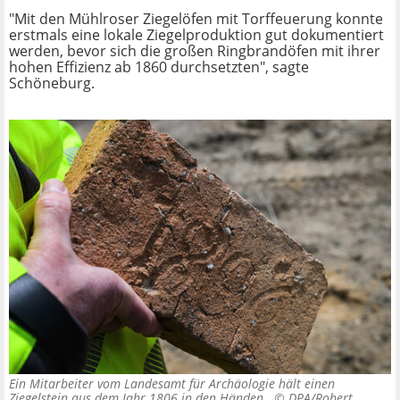
"Mit den Mühlroser Ziegelöfen mit Torffeuerung konnte
erstmals eine lokale Ziegelproduktion gut dokumentiert
werden, bevor sich die großen Ringbrandöfen mit ihrer
hohen Effizienz ab 1860 durchsetzten", sagte
Schöneburg.
Ein Mitarbeiter vom Landesamt für Archäologie hält einen
Ziegelstein aus dem Jahr 1806 in den Händen. ©
DPA/Robert