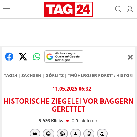
TAG24
SACHSEN
GÖRLITZ
"MÜHLROSER FORST": HISTORIS
11.05.2025 06:32
HISTORISCHE ZIEGELEI VOR BAGGERN
GERETTET
3.926
Klicks
0
Reaktionen
❤️
😂
😱
🔥
😥
👏