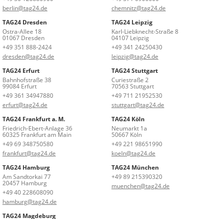
berlin@tag24.de
chemnitz@tag24.de
TAG24 Dresden
TAG24 Leipzig
Ostra-Allee 18
Karl-Liebknecht-Straße 8
01067 Dresden
04107 Leipzig
+49 351 888-2424
+49 341 24250430
dresden@tag24.de
leipzig@tag24.de
TAG24 Erfurt
TAG24 Stuttgart
Bahnhofstraße 38
Curiestraße 2
99084 Erfurt
70563 Stuttgart
+49 361 34947880
+49 711 21952530
erfurt@tag24.de
stuttgart@tag24.de
TAG24 Frankfurt a. M.
TAG24 Köln
Friedrich-Ebert-Anlage 36
Neumarkt 1a
60325 Frankfurt am Main
50667 Köln
+49 69 348750580
+49 221 98651990
frankfurt@tag24.de
koeln@tag24.de
TAG24 Hamburg
TAG24 München
Am Sandtorkai 77
+49 89 215390320
20457 Hamburg
muenchen@tag24.de
+49 40 228608090
hamburg@tag24.de
TAG24 Magdeburg