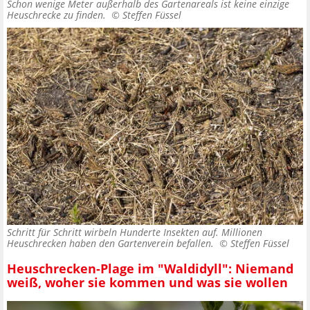
Schon wenige Meter außerhalb des Gartenareals ist keine einzige
Heuschrecke zu finden. ©
Steffen Füssel
Schritt für Schritt wirbeln Hunderte Insekten auf. Millionen
Heuschrecken haben den Gartenverein befallen. ©
Steffen Füssel
Heuschrecken-Plage im "Waldidyll": Niemand
weiß, woher sie kommen und was sie wollen