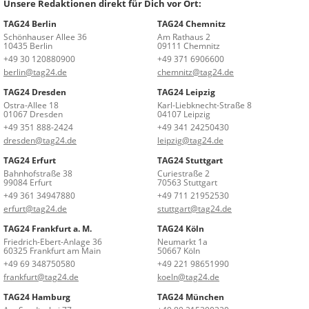
Unsere Redaktionen direkt für Dich vor Ort:
TAG24 Berlin
TAG24 Chemnitz
Schönhauser Allee 36
Am Rathaus 2
10435 Berlin
09111 Chemnitz
+49 30 120880900
+49 371 6906600
berlin@tag24.de
chemnitz@tag24.de
TAG24 Dresden
TAG24 Leipzig
Ostra-Allee 18
Karl-Liebknecht-Straße 8
01067 Dresden
04107 Leipzig
+49 351 888-2424
+49 341 24250430
dresden@tag24.de
leipzig@tag24.de
TAG24 Erfurt
TAG24 Stuttgart
Bahnhofstraße 38
Curiestraße 2
99084 Erfurt
70563 Stuttgart
+49 361 34947880
+49 711 21952530
erfurt@tag24.de
stuttgart@tag24.de
TAG24 Frankfurt a. M.
TAG24 Köln
Friedrich-Ebert-Anlage 36
Neumarkt 1a
60325 Frankfurt am Main
50667 Köln
+49 69 348750580
+49 221 98651990
frankfurt@tag24.de
koeln@tag24.de
TAG24 Hamburg
TAG24 München